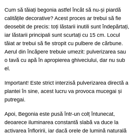
Cum să tăiați begonia astfel încât să nu-și piardă
calitățile decorative? Acest proces ar trebui să fie
deosebit de precis: toți lăstarii inutili sunt îndepărtați,
iar lăstarii principali sunt scurtați cu 15 cm. Locul
tăiat ar trebui să fie stropit cu pulbere de cărbune.
Aerul din încăpere trebuie umezit: pulverizarea sau
o tavă cu apă în apropierea ghiveciului, dar nu sub
el.
Important! Este strict interzisă pulverizarea directă a
plantei în sine, acest lucru va provoca mucegai și
putregai.
Apoi, Begonia este pusă într-un colț întunecat,
deoarece iluminarea constantă slabă va duce la
activarea înfloririi, iar dacă orele de lumină naturală