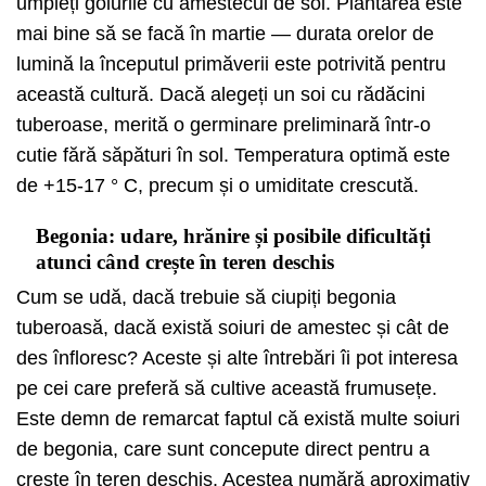
umpleți golurile cu amestecul de sol. Plantarea este
mai bine să se facă în martie — durata orelor de
lumină la începutul primăverii este potrivită pentru
această cultură. Dacă alegeți un soi cu rădăcini
tuberoase, merită o germinare preliminară într-o
cutie fără săpături în sol. Temperatura optimă este
de +15-17 ° C, precum și o umiditate crescută.
Begonia: udare, hrănire și posibile dificultăți
atunci când crește în teren deschis
Cum se udă, dacă trebuie să ciupiți begonia
tuberoasă, dacă există soiuri de amestec și cât de
des înfloresc? Aceste și alte întrebări îi pot interesa
pe cei care preferă să cultive această frumusețe.
Este demn de remarcat faptul că există multe soiuri
de begonia, care sunt concepute direct pentru a
crește în teren deschis. Acestea numără aproximativ