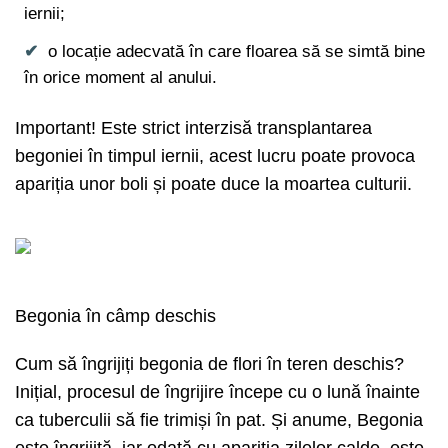
iernii;
o locație adecvată în care floarea să se simtă bine
în orice moment al anului.
Important! Este strict interzisă transplantarea
begoniei în timpul iernii, acest lucru poate provoca
apariția unor boli și poate duce la moartea culturii.
Begonia în câmp deschis
Cum să îngrijiți begonia de flori în teren deschis?
Inițial, procesul de îngrijire începe cu o lună înainte
ca tuberculii să fie trimiși în pat. Și anume, Begonia
este îngrijită, iar odată cu apariția zilelor calde, este