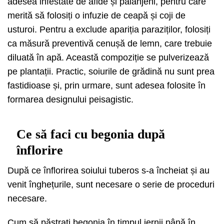
adesea infestate de afide și păianjeni, pentru care
merită să folosiți o infuzie de ceapă și coji de
usturoi. Pentru a exclude apariția paraziților, folosiți
ca măsură preventivă cenușă de lemn, care trebuie
diluată în apă. Această compoziție se pulverizează
pe plantații. Practic, soiurile de grădină nu sunt prea
fastidioase și, prin urmare, sunt adesea folosite în
formarea designului peisagistic.
Ce să faci cu begonia după
înflorire
După ce înflorirea soiului tuberos s-a încheiat și au
venit înghețurile, sunt necesare o serie de proceduri
necesare.
Cum să păstrați begonia în timpul iernii până în