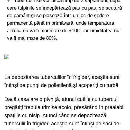
Tuberculii se vor usca timp de 2 săptămâni, după
care tulpinile se îndepărtează pas cu pas, se scutură
de pământ și se plasează într-un loc de ședere
permanentă până în primăvară, unde temperatura
aerului nu va fi mai mare de +10C, iar umiditatea nu
va fi mai mare de 80%.
La depozitarea tuberculilor în frigider, aceștia sunt
întinși pe pungi de polietilenă și acoperiți cu turbă
Dacă casa are o pivniță, atunci cutiile cu tuberculi
pregătiți trebuie trimise acolo, presărând în prealabil
spațiile cu nisip. Atunci când se depozitează
tuberculii în frigider, aceștia sunt întinși pe saci de