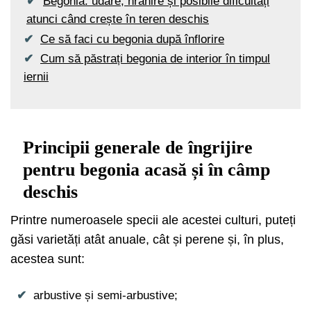
Begonia: udare, hrănire și posibile dificultăți
atunci când crește în teren deschis
Ce să faci cu begonia după înflorire
Cum să păstrați begonia de interior în timpul
iernii
Principii generale de îngrijire
pentru begonia acasă și în câmp
deschis
Printre numeroasele specii ale acestei culturi, puteți
găsi varietăți atât anuale, cât și perene și, în plus,
acestea sunt:
arbustive și semi-arbustive;