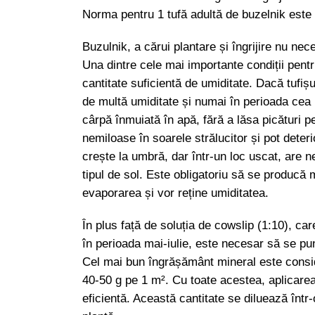
Norma pentru 1 tufă adultă de buzelnik este d
Buzulnik, a cărui plantare și îngrijire nu ne
Una dintre cele mai importante condiții pent
cantitate suficientă de umiditate. Dacă tufișu
de multă umiditate și numai în perioada cea 
cârpă înmuiată în apă, fără a lăsa picături p
nemiloase în soarele strălucitor și pot deteri
crește la umbră, dar într-un loc uscat, are 
tipul de sol. Este obligatoriu să se producă 
evaporarea și vor reține umiditatea.
În plus față de soluția de cowslip (1:10), car
în perioada mai-iulie, este necesar să se pu
Cel mai bun îngrășământ mineral este conside
40-50 g pe 1 m². Cu toate acestea, aplicare
eficientă. Această cantitate se diluează într