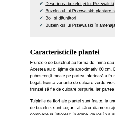
Descrierea buzelniței lui Przewalski
Buzelnikul lui Przewalski: plantare și
Boli și dăunători
Buzelnikul lui Przewalski în amenaja
Caracteristicile plantei
Frunzele de buzelnut au formă de inimă sau d
Acestea au o lățime de aproximativ 60 cm. D
pubescență moale pe partea inferioară a frun
bogat. Există variante de culoare verde-viol
frunzei să fie de culoare purpurie, iar parte
Tulpinile de flori ale plantei sunt înalte, la
de buzelnik sunt coșuri, al căror diametru aj
complexe și înfloresc în etape, de jos în sus.