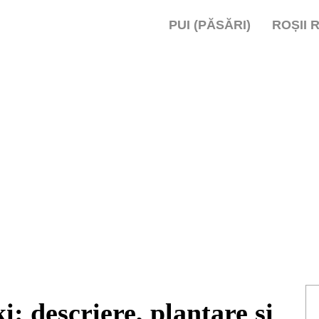
PUI (PĂSĂRI)
ROȘII 
: descriere, plantare și