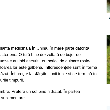
plantă medicinală în China, în mare parte datorită
bacteriene. O tufă bine dezvoltată de bujor de
nzele au lobi ascuțiți, cu pețioli de culoare roșie-
uloarea lor este galbenă. Inflorescențele sunt în formă
ut. Înflorește la sfârșitul lunii iunie și se termină în
urile timpurii.
mbră. Preferă un sol bine hidratat. În partea
 suplimentare.