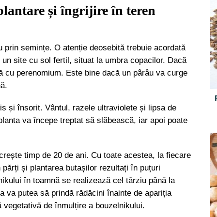
lantare și îngrijire în teren
sau prin semințe. O atenție deosebită trebuie acordată
 un site cu sol fertil, situat la umbra copacilor. Dacă
izată cu perenomium. Este bine dacă un pârâu va curge
nă.
s și însorit. Vântul, razele ultraviolete și lipsa de
planta va începe treptat să slăbească, iar apoi poate
e crește timp de 20 de ani. Cu toate acestea, la fiecare
 părți și plantarea butașilor rezultați în puțuri
nikului în toamnă se realizează cel târziu până la
a va putea să prindă rădăcini înainte de apariția
vegetativă de înmulțire a bouzelnikului.