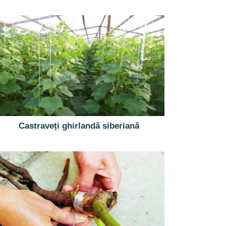
Castraveți ghirlandă siberiană