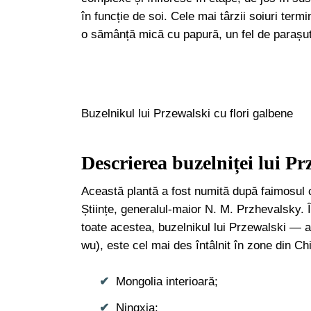
în funcție de soi. Cele mai târzii soiuri termin
o sămânță mică cu papură, un fel de parașu
Buzelnikul lui Przewalski cu flori galbene
Descrierea buzelniței lui Pr
Această plantă a fost numită după faimosul
Științe, generalul-maior N. M. Przhevalsky. Î
toate acestea, buzelnikul lui Przewalski 
wu), este cel mai des întâlnit în zone din Chi
Mongolia interioară;
Ningxia;