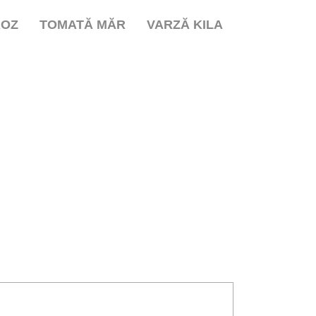
ROZ
TOMATĂ MĂR
VARZĂ KILA