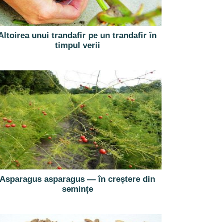
Altoirea unui trandafir pe un trandafir în
timpul verii
Asparagus asparagus — în creștere din
semințe