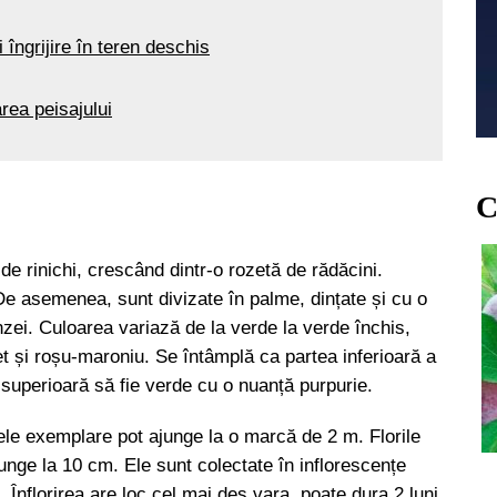
 îngrijire în teren deschis
rea peisajului
C
e rinichi, crescând dintr-o rozetă de rădăcini.
e asemenea, sunt divizate în palme, dințate și cu o
zei. Culoarea variază de la verde la verde închis,
et și roșu-maroniu. Se întâmplă ca partea inferioară a
a superioară să fie verde cu o nuanță purpurie.
 unele exemplare pot ajunge la o marcă de 2 m. Florile
unge la 10 cm. Ele sunt colectate în inflorescențe
 Înflorirea are loc cel mai des vara, poate dura 2 luni