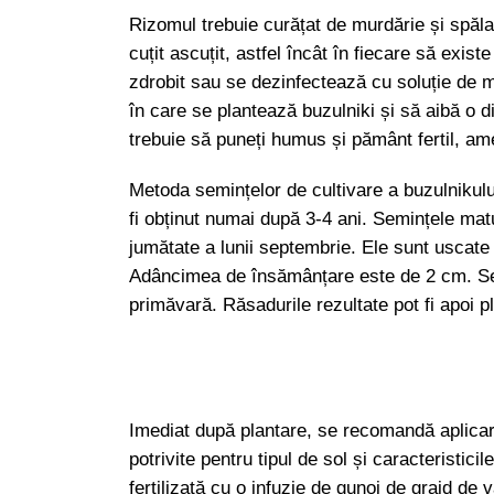
Rizomul trebuie curățat de murdărie și spălat 
cuțit ascuțit, astfel încât în fiecare să exis
zdrobit sau se dezinfectează cu soluție de 
în care se plantează buzulniki și să aibă o 
trebuie să puneți humus și pământ fertil, am
Metoda semințelor de cultivare a buzulnikulu
fi obținut numai după 3-4 ani. Semințele matu
jumătate a lunii septembrie. Ele sunt uscate
Adâncimea de însămânțare este de 2 cm. Se
primăvară. Răsadurile rezultate pot fi apoi p
Imediat după plantare, se recomandă aplicar
potrivite pentru tipul de sol și caracteristici
fertilizată cu o infuzie de gunoi de grajd de 