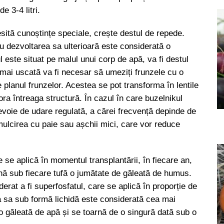
e 3-4 litri.
cesită cunoștințe speciale, crește destul de repede.
ru dezvoltarea sa ulterioară este considerată o
l este situat pe malul unui corp de apă, va fi destul
mai uscată va fi necesar să umeziți frunzele cu o
e planul frunzelor. Acestea se pot transforma în lentile
ora întreaga structură. În cazul în care buzelnikul
nevoie de udare regulată, a cărei frecvență depinde de
mulcirea cu paie sau așchii mici, care vor reduce
e se aplică în momentul transplantării, în fiecare an,
nă sub fiecare tufă o jumătate de găleată de humus.
rat a fi superfosfatul, care se aplică în proporție de
a sa sub formă lichidă este considerată cea mai
-o găleată de apă și se toarnă de o singură dată sub o