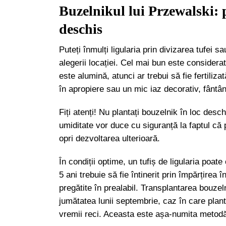
Buzelnikul lui Przewalski: p
deschis
Puteți înmulți ligularia prin divizarea tufei 
alegerii locației. Cel mai bun este considerat
este alumină, atunci ar trebui să fie fertil
în apropiere sau un mic iaz decorativ, fântâ
Fiți atenți! Nu plantați bouzelnik în loc deschi
umiditate vor duce cu siguranță la faptul că 
opri dezvoltarea ulterioară.
În condiții optime, un tufiș de ligularia poat
5 ani trebuie să fie întinerit prin împărțirea în
pregătite în prealabil. Transplantarea bouzel
jumătatea lunii septembrie, caz în care plant
vremii reci. Aceasta este așa-numita metodă 