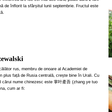
ă de înflorit la sfârșitul lunii septembrie. Fructul este
tă.
zewalski
 călător rus, membru de onoare al Academiei de
n plus față de Rusia centrală, crește bine în Urali. Cu
— al cărui nume chinezesc este 掌叶橐吾 (zhang ye tuo
na, cum ar fi: