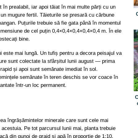
în prealabil, iar apoi tăiat în mai multe părți cu un
te un mugure fertil. Tăieturile se presară cu cărbune
mangan. Puțurile trebuie să fie gata până în momentul
dimensiune de cel puțin 0,4×0,4×0,4×0,4×0,4 m. În ele
estecați bine.
i este mai lungă. Un tufiș pentru a decora peisajul va
re sunt colectate la sfârșitul lunii august — prima
 rapid și apoi sunt semănate imediat în sol.
mințele semănate în teren deschis se vor coace în
lantate într-un loc permanent.
C
ea îngrășămintelor minerale care sunt cele mai
le acestuia. Pe tot parcursul lunii mai, planta trebuie
vacă din gunoi de grajd și apă în proporție de 1:10.