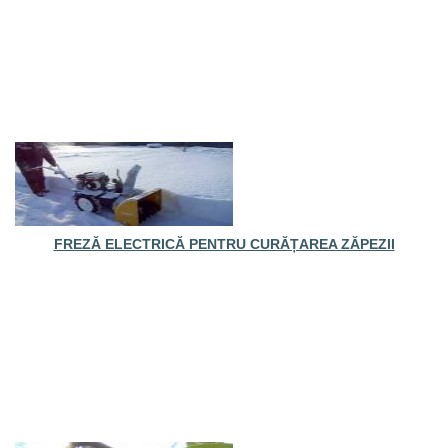
FREZĂ ELECTRICĂ PENTRU CURĂȚAREA ZĂPEZII