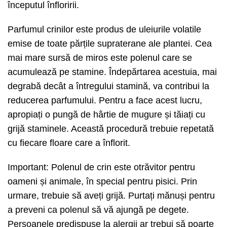
începutul înfloririi.
Parfumul crinilor este produs de uleiurile volatile
emise de toate părțile supraterane ale plantei. Cea
mai mare sursă de miros este polenul care se
acumulează pe stamine. Îndepărtarea acestuia, mai
degrabă decât a întregului stamină, va contribui la
reducerea parfumului. Pentru a face acest lucru,
apropiați o pungă de hârtie de mugure și tăiați cu
grijă staminele. Această procedură trebuie repetată
cu fiecare floare care a înflorit.
Important: Polenul de crin este otrăvitor pentru
oameni și animale, în special pentru pisici. Prin
urmare, trebuie să aveți grijă. Purtați mănuși pentru
a preveni ca polenul să vă ajungă pe degete.
Persoanele predispuse la alergii ar trebui să poarte