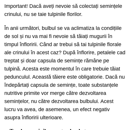
Important! Dacă aveți nevoie să colectați semințele
crinului, nu se taie tulpinile florilor.
În anii următori, bulbul se va aclimatiza la condițiile
de sol și nu va mai fi nevoie să tăiați mugurii în
timpul înfloririi. Când ar trebui să tai tulpinile florale
ale crinului în acest caz? După înflorire, petalele cad
treptat și doar capsula de semințe rămâne pe
tulpină. Acesta este momentul în care trebuie tăiat
pedunculul. Această tăiere este obligatorie. Dacă nu
îndepărtați capsula de semințe, toate substanțele
nutritive primite vor merge către dezvoltarea
semințelor, nu către dezvoltarea bulbului. Acest
lucru va avea, de asemenea, un efect negativ
asupra înfloririi ulterioare.