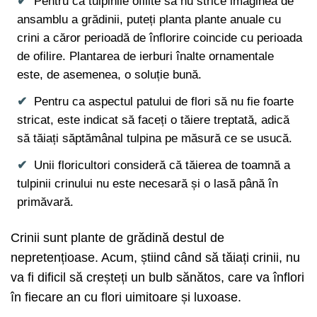
Pentru ca tulpinile ofilite să nu strice imaginea de
ansamblu a grădinii, puteți planta plante anuale cu
crini a căror perioadă de înflorire coincide cu perioada
de ofilire. Plantarea de ierburi înalte ornamentale
este, de asemenea, o soluție bună.
Pentru ca aspectul patului de flori să nu fie foarte
stricat, este indicat să faceți o tăiere treptată, adică
să tăiați săptămânal tulpina pe măsură ce se usucă.
Unii floricultori consideră că tăierea de toamnă a
tulpinii crinului nu este necesară și o lasă până în
primăvară.
Crinii sunt plante de grădină destul de
nepretențioase. Acum, știind când să tăiați crinii, nu
va fi dificil să creșteți un bulb sănătos, care va înflori
în fiecare an cu flori uimitoare și luxoase.