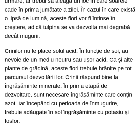
urmare, ar trebui să aleagă un loc în care soarele
cade în prima jumătate a zilei. În cazul în care există
o lipsă de lumină, aceste flori vor fi întinse în
creștere, adică tulpina se va dezvolta mai degrabă
decât mugurii.
Crinilor nu le place solul acid. În funcție de soi, au
nevoie de un mediu neutru sau ușor acid. Ca și alte
plante de grădină, aceste flori trebuie hrănite pe tot
parcursul dezvoltării lor. Crinii răspund bine la
îngrășăminte minerale. În prima etapă de
dezvoltare, sunt necesare îngrășăminte care conțin
azot. Iar începând cu perioada de înmugurire,
trebuie adăugate în sol îngrășăminte cu potasiu și
fosfor.