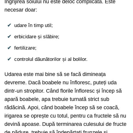
Îngrijirea soiului nu este deloc complicată. Este
necesar doar:
udare în timp util;
erbicidare și slăbire;
fertilizare;
controlul dăunătorilor și al bolilor.
Udarea este mai bine să se facă dimineața
devreme. Dacă boabele nu înfloresc, puteți uda
dintr-un stropitor. Când florile înfloresc și încep să
apară boabele, apa trebuie turnată strict sub
rădăcină. Apoi, când boabele încep să se coacă,
irigarea se oprește cu totul, pentru ca fructele să nu
devină apoase. După terminarea culesului de fructe
de pădure, trebuie să îndepărtați frunzele și