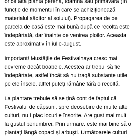
orice altă plantă perenă, toamna sau primăvara (în
funcție de momentul în care se achiziționează
materialul săditor al soiului). Propagarea de pe
parcela de casă este mai bună după ce recolta este
îndepărtată, dar înainte de venirea ploilor. Aceasta
este aproximativ în iulie-august.
Important! Mustățile de Festivalnaya cresc mai
devreme decât boabele. Acestea ar trebui să fie
îndepărtate, astfel încât să nu tragă substanțe utile
pe ele însele, altfel puteți rămâne fără o recoltă.
La plantare trebuie să se țină cont de faptul că
Festivalul de căpșuni, spre deosebire de multe alte
culturi, nu-i plac locurile însorite. Are gust mai mult
la gustul penumbrei. Prin urmare, este mai bine să o
plantați lângă copaci și arbuști. Următoarele culturi