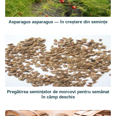
Asparagus asparagus — în creștere din semințe
Pregătirea semințelor de morcovi pentru semănat
în câmp deschis