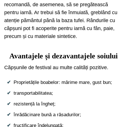
recomandă, de asemenea, să se pregătească
pentru iarnă. Ar trebui să fie înmuiată, greblând cu
atenție pământul până la baza tufei. Rândurile cu
căpșuni pot fi acoperite pentru iarnă cu fân, paie,
precum și cu materiale sintetice.
Avantajele și dezavantajele soiului
Căpșunile de festival au multe calități pozitive.
Proprietățile boabelor: mărime mare, gust bun;
transportabilitatea;
rezistență la îngheț;
înrădăcinare bună a răsadurilor;
fructificare îndelungată;