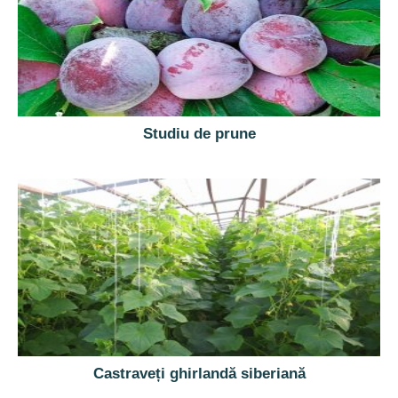
Studiu de prune
Castraveți ghirlandă siberiană