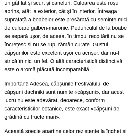
un gât lat și scurt și caneluri. Culoarea este roșu
aprins, atât la exterior, cât și în interior. Întreaga
suprafață a boabelor este presărată cu semințe mici
de culoare galben-maronie. Pedunculul de la boabe
se separă ușor, de aceea, în timpul recoltării nu se
încrețesc și nu se rup, rămân curate. Gustul
căpșunilor este excelent ușor cu acrișor, dar nu-l
strică în nici un fel. O altă caracteristică distinctivă
este o aromă plăcută incomparabilă.
Important! Adesea, căpșunile Festivalului de
căpșuni dachniki sunt numite «căpșuni», dar acest
lucru nu este adevărat, deoarece, conform
caracteristicilor botanice, este exact «căpșuni de
grădină cu fructe mari».
Această specie aparține celor rezistente la îngheț și