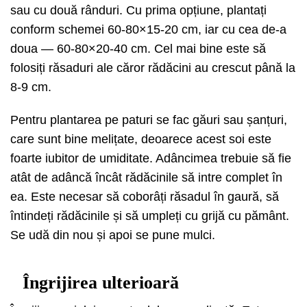
sau cu două rânduri. Cu prima opțiune, plantați
conform schemei 60-80×15-20 cm, iar cu cea de-a
doua — 60-80×20-40 cm. Cel mai bine este să
folosiți răsaduri ale căror rădăcini au crescut până la
8-9 cm.
Pentru plantarea pe paturi se fac găuri sau șanțuri,
care sunt bine melițate, deoarece acest soi este
foarte iubitor de umiditate. Adâncimea trebuie să fie
atât de adâncă încât rădăcinile să intre complet în
ea. Este necesar să coborâți răsadul în gaură, să
întindeți rădăcinile și să umpleți cu grijă cu pământ.
Se udă din nou și apoi se pune mulci.
Îngrijirea ulterioară