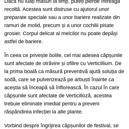
Dacă nu luați măsuri la timp, puteți pierde întreaga
recoltă. Acestea sunt distruse cu ajutorul unor
preparate speciale sau a unor bariere realizate din
ramuri de molid, precum și a unor cochilii pisate
grosier. Corpul delicat al melcilor nu poate depăși
astfel de bariere.
În ceea ce privește bolile, cel mai adesea căpșunile
sunt afectate de otrăvire și ofilire cu Verticillium. De
la prima boală ca măsură preventivă ajută soluția de
sodă, care se pulverizează pe arbuști înainte ca
aceștia să înceapă să înflorească. În cazul în care
căpșunile sunt afectate de Verticilloză, acestea
trebuie eliminate imediat pentru a preveni
răspândirea infecției la alte plante.
Vorbind despre îngrijirea căpșunilor de festival, se