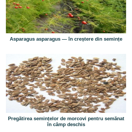
Asparagus asparagus — în creștere din semințe
Pregătirea semințelor de morcovi pentru semănat
în câmp deschis