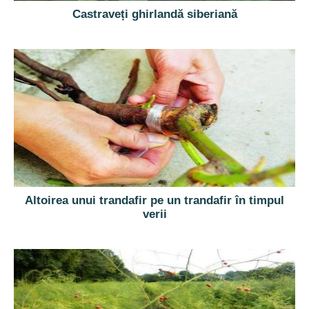
Castraveți ghirlandă siberiană
Altoirea unui trandafir pe un trandafir în timpul
verii