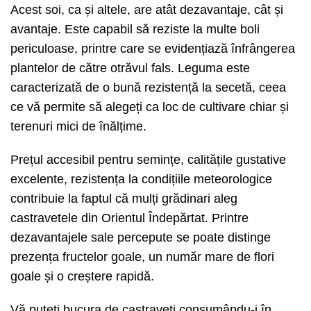
Acest soi, ca și altele, are atât dezavantaje, cât și
avantaje. Este capabil să reziste la multe boli
periculoase, printre care se evidențiază înfrângerea
plantelor de către otrăvul fals. Leguma este
caracterizată de o bună rezistență la secetă, ceea
ce vă permite să alegeți ca loc de cultivare chiar și
terenuri mici de înălțime.
Prețul accesibil pentru semințe, calitățile gustative
excelente, rezistența la condițiile meteorologice
contribuie la faptul că mulți grădinari aleg
castravetele din Orientul Îndepărtat. Printre
dezavantajele sale percepute se poate distinge
prezența fructelor goale, un număr mare de flori
goale și o creștere rapidă.
Vă puteți bucura de castraveți consumându-i în