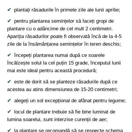
plantați răsadurile în primele zile ale lunii aprilie;
pentru plantarea semințelor să faceți gropi de
plantare cu o adâncime de cel mult 2 centimetri.
Apariția răsadurilor poate fi observată încă de la 4-5
zile de la însămânțarea semințelor în teren deschis;
începeți plantarea numai după ce soarele
încălzește solul la cel puțin 15 grade, începutul lunii
mai este ideal pentru această procedură;
este de dorit să se planteze răsadurile după ce
acestea au atins dimensiunea de 15-20 centimetri;
alegeți un sol excepțional de afânat pentru legume;
locul de plantare trebuie să fie bine luminat de
lumina soarelui, sunt interzise curenții de aer;
la plantare se recomandă să se respecte schema