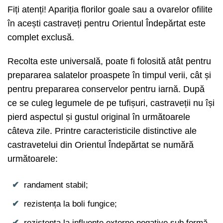
Fiți atenți! Apariția florilor goale sau a ovarelor ofilite
în acești castraveți pentru Orientul Îndepărtat este
complet exclusă.
Recolta este universală, poate fi folosită atât pentru
prepararea salatelor proaspete în timpul verii, cât și
pentru prepararea conservelor pentru iarnă. După
ce se culeg legumele de pe tufișuri, castraveții nu își
pierd aspectul și gustul original în următoarele
câteva zile. Printre caracteristicile distinctive ale
castravetelui din Orientul Îndepărtat se numără
următoarele:
randament stabil;
rezistența la boli fungice;
rezistența la influențe externe negative sub formă