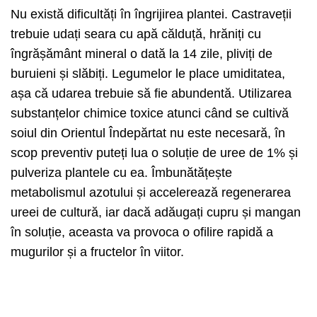
Nu există dificultăți în îngrijirea plantei. Castraveții
trebuie udați seara cu apă călduță, hrăniți cu
îngrășământ mineral o dată la 14 zile, pliviți de
buruieni și slăbiți. Legumelor le place umiditatea,
așa că udarea trebuie să fie abundentă. Utilizarea
substanțelor chimice toxice atunci când se cultivă
soiul din Orientul Îndepărtat nu este necesară, în
scop preventiv puteți lua o soluție de uree de 1% și
pulveriza plantele cu ea. Îmbunătățește
metabolismul azotului și accelerează regenerarea
ureei de cultură, iar dacă adăugați cupru și mangan
în soluție, aceasta va provoca o ofilire rapidă a
mugurilor și a fructelor în viitor.