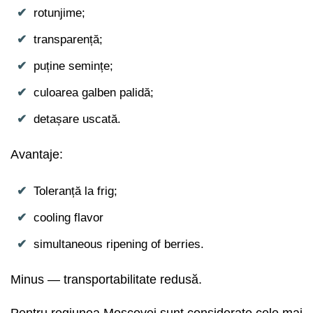
rotunjime;
transparență;
puține semințe;
culoarea galben palidă;
detașare uscată.
Avantaje:
Toleranță la frig;
cooling flavor
simultaneous ripening of berries.
Minus — transportabilitate redusă.
Pentru regiunea Moscovei sunt considerate cele mai