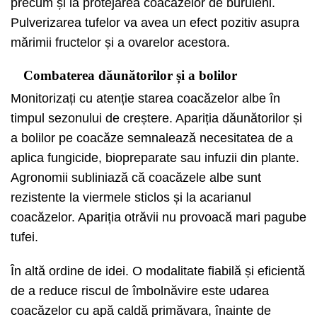
precum și la protejarea coacăzelor de buruieni.
Pulverizarea tufelor va avea un efect pozitiv asupra
mărimii fructelor și a ovarelor acestora.
Combaterea dăunătorilor și a bolilor
Monitorizați cu atenție starea coacăzelor albe în
timpul sezonului de creștere. Apariția dăunătorilor și
a bolilor pe coacăze semnalează necesitatea de a
aplica fungicide, biopreparate sau infuzii din plante.
Agronomii subliniază că coacăzele albe sunt
rezistente la viermele sticlos și la acarianul
coacăzelor. Apariția otrăvii nu provoacă mari pagube
tufei.
În altă ordine de idei. O modalitate fiabilă și eficientă
de a reduce riscul de îmbolnăvire este udarea
coacăzelor cu apă caldă primăvara, înainte de