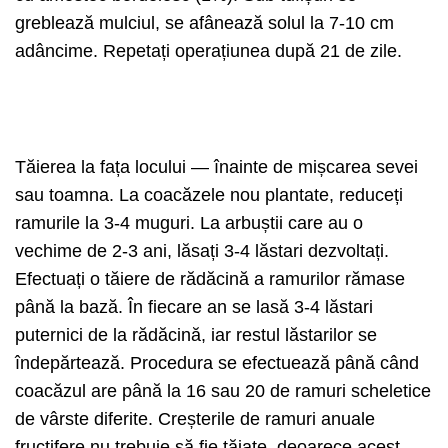
greblează mulciul, se afânează solul la 7-10 cm
adâncime. Repetați operațiunea după 21 de zile.
Tăierea la fața locului — înainte de mișcarea sevei
sau toamna. La coacăzele nou plantate, reduceți
ramurile la 3-4 muguri. La arbuștii care au o
vechime de 2-3 ani, lăsați 3-4 lăstari dezvoltați.
Efectuați o tăiere de rădăcină a ramurilor rămase
până la bază. În fiecare an se lasă 3-4 lăstari
puternici de la rădăcină, iar restul lăstarilor se
îndepărtează. Procedura se efectuează până când
coacăzul are până la 16 sau 20 de ramuri scheletice
de vârste diferite. Creșterile de ramuri anuale
fructifere nu trebuie să fie tăiate, deoarece acest