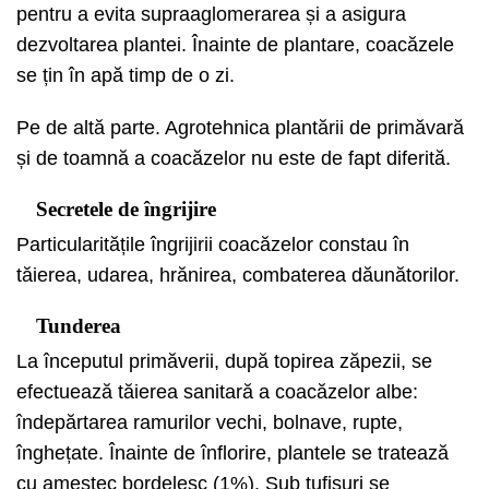
pentru a evita supraaglomerarea și a asigura
dezvoltarea plantei. Înainte de plantare, coacăzele
se țin în apă timp de o zi.
Pe de altă parte. Agrotehnica plantării de primăvară
și de toamnă a coacăzelor nu este de fapt diferită.
Secretele de îngrijire
Particularitățile îngrijirii coacăzelor constau în
tăierea, udarea, hrănirea, combaterea dăunătorilor.
Tunderea
La începutul primăverii, după topirea zăpezii, se
efectuează tăierea sanitară a coacăzelor albe:
îndepărtarea ramurilor vechi, bolnave, rupte,
înghețate. Înainte de înflorire, plantele se tratează
cu amestec bordelesc (1%). Sub tufișuri se