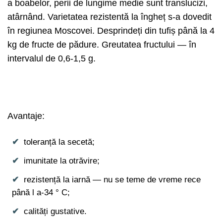
a boabelor, perii de lungime medie sunt translucizi,
atârnând. Varietatea rezistentă la îngheț s-a dovedit
în regiunea Moscovei. Desprindeți din tufiș până la 4
kg de fructe de pădure. Greutatea fructului — în
intervalul de 0,6-1,5 g.
Avantaje:
toleranță la secetă;
imunitate la otrăvire;
rezistență la iarnă — nu se teme de vreme rece
până l a-34 ° C;
calități gustative.