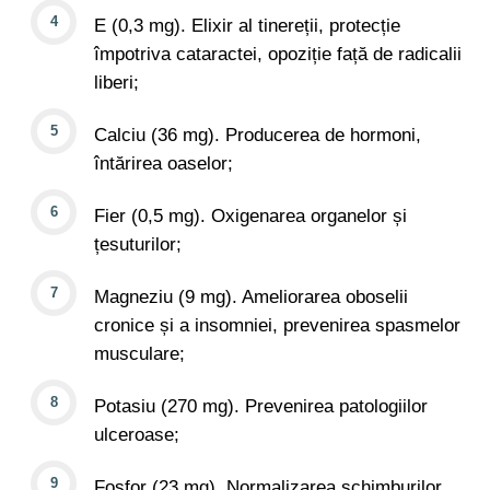
E (0,3 mg). Elixir al tinereții, protecție
împotriva cataractei, opoziție față de radicalii
liberi;
Calciu (36 mg). Producerea de hormoni,
întărirea oaselor;
Fier (0,5 mg). Oxigenarea organelor și
țesuturilor;
Magneziu (9 mg). Ameliorarea oboselii
cronice și a insomniei, prevenirea spasmelor
musculare;
Potasiu (270 mg). Prevenirea patologiilor
ulceroase;
Fosfor (23 mg). Normalizarea schimburilor