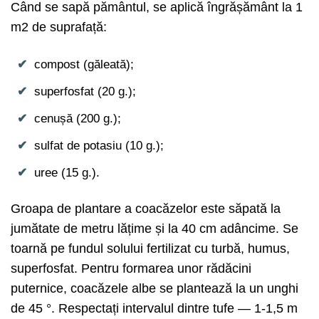
Când se sapă pământul, se aplică îngrășământ la 1
m2 de suprafață:
compost (găleată);
superfosfat (20 g.);
cenușă (200 g.);
sulfat de potasiu (10 g.);
uree (15 g.).
Groapa de plantare a coacăzelor este săpată la
jumătate de metru lățime și la 40 cm adâncime. Se
toarnă pe fundul solului fertilizat cu turbă, humus,
superfosfat. Pentru formarea unor rădăcini
puternice, coacăzele albe se plantează la un unghi
de 45 °. Respectați intervalul dintre tufe — 1-1,5 m