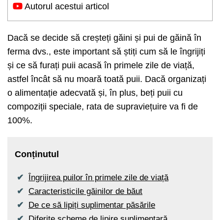
Autorul acestui articol
Dacă se decide să creșteți găini și pui de găină în
ferma dvs., este important să știți cum să le îngrijiți
și ce să furați puii acasă în primele zile de viață,
astfel încât să nu moară toată puii. Dacă organizați
o alimentație adecvată și, în plus, beți puii cu
compoziții speciale, rata de supraviețuire va fi de
100%.
Conținutul
Îngrijirea puilor în primele zile de viață
Caracteristicile găinilor de băut
De ce să lipiți suplimentar păsările
Diferite scheme de lipire suplimentară