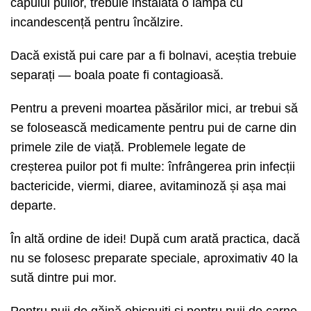
capului puilor, trebuie instalată o lampă cu
incandescență pentru încălzire.
Dacă există pui care par a fi bolnavi, aceștia trebuie
separați — boala poate fi contagioasă.
Pentru a preveni moartea păsărilor mici, ar trebui să
se folosească medicamente pentru pui de carne din
primele zile de viață. Problemele legate de
creșterea puilor pot fi multe: înfrângerea prin infecții
bactericide, viermi, diaree, avitaminoză și așa mai
departe.
În altă ordine de idei! După cum arată practica, dacă
nu se folosesc preparate speciale, aproximativ 40 la
sută dintre pui mor.
Pentru puii de găină obișnuiți și pentru puii de carne