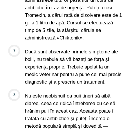
administreze tuturor păsărilor un curs de
antibiotic în caz de urgență. Puteți folosi
Tromexin, a cărui rată de dizolvare este de 1
g. la 1 litru de apă. Cursul se efectuează
timp de 5 zile, la sfârșitul căruia se
administrează «Chiktonik».
Dacă sunt observate primele simptome ale
bolii, nu trebuie să vă bazați pe forța și
experiența proprie. Trebuie apelat la un
medic veterinar pentru a pune cel mai precis
diagnostic și a prescrie un tratament.
Nu este neobișnuit ca puii tineri să aibă
diaree, ceea ce ridică întrebarea cu ce să
hrănim puii în acest caz. Aceasta poate fi
tratată cu antibiotice și puteți încerca o
metodă populară simplă și dovedită —