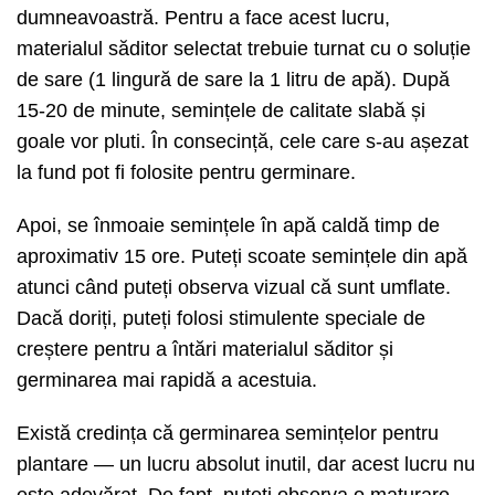
dumneavoastră. Pentru a face acest lucru,
materialul săditor selectat trebuie turnat cu o soluție
de sare (1 lingură de sare la 1 litru de apă). După
15-20 de minute, semințele de calitate slabă și
goale vor pluti. În consecință, cele care s-au așezat
la fund pot fi folosite pentru germinare.
Apoi, se înmoaie semințele în apă caldă timp de
aproximativ 15 ore. Puteți scoate semințele din apă
atunci când puteți observa vizual că sunt umflate.
Dacă doriți, puteți folosi stimulente speciale de
creștere pentru a întări materialul săditor și
germinarea mai rapidă a acestuia.
Există credința că germinarea semințelor pentru
plantare — un lucru absolut inutil, dar acest lucru nu
este adevărat. De fapt, puteți observa o maturare