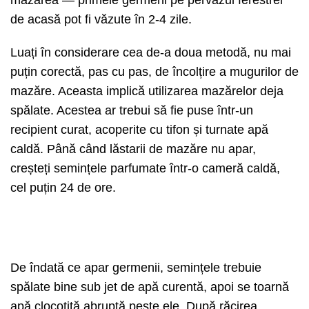
de acasă pot fi văzute în 2-4 zile.
Luați în considerare cea de-a doua metodă, nu mai
puțin corectă, pas cu pas, de încolțire a mugurilor de
mazăre. Aceasta implică utilizarea mazărelor deja
spălate. Acestea ar trebui să fie puse într-un
recipient curat, acoperite cu tifon și turnate apă
caldă. Până când lăstarii de mazăre nu apar,
creșteți semințele parfumate într-o cameră caldă,
cel puțin 24 de ore.
De îndată ce apar germenii, semințele trebuie
spălate bine sub jet de apă curentă, apoi se toarnă
apă clocotită abruptă peste ele. După răcirea