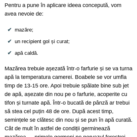
Pentru a pune în aplicare ideea concepută, vom
avea nevoie de:
mazăre;
un recipient gol și curat;
apă caldă.
Mazărea trebuie așezată într-o farfurie și se va turna
apă la temperatura camerei. Boabele se vor umfla
timp de 13-15 ore. Apoi trebuie spălate bine sub jet
de apă, așezate din nou pe o farfurie, acoperite cu
tifon și turnate apă. Într-o bucată de pânză ar trebui
să stea cel puțin 48 de ore. După acest timp,
semințele se clătesc din nou și se pun în apă curată.
Cât de mult în astfel de condiții germinează
mazărea — primele germeni pe pervazul ferestrei