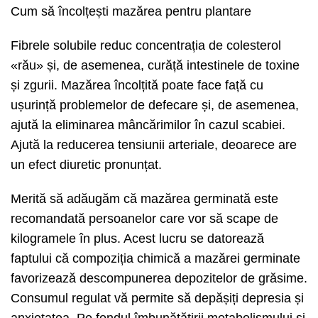
Cum să încolțești mazărea pentru plantare
Fibrele solubile reduc concentrația de colesterol
«rău» și, de asemenea, curăță intestinele de toxine
și zgurii. Mazărea încolțită poate face față cu
ușurință problemelor de defecare și, de asemenea,
ajută la eliminarea mâncărimilor în cazul scabiei.
Ajută la reducerea tensiunii arteriale, deoarece are
un efect diuretic pronunțat.
Merită să adăugăm că mazărea germinată este
recomandată persoanelor care vor să scape de
kilogramele în plus. Acest lucru se datorează
faptului că compoziția chimică a mazărei germinate
favorizează descompunerea depozitelor de grăsime.
Consumul regulat vă permite să depășiți depresia și
anxietatea. Pe fondul îmbunătățirii metabolismului și