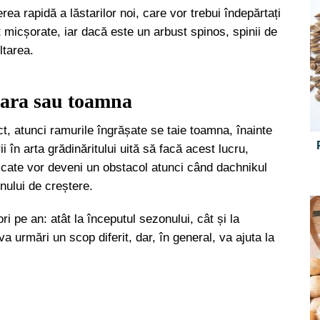
ea rapidă a lăstarilor noi, care vor trebui îndepărtați
 micșorate, iar dacă este un arbust spinos, spinii de
ltarea.
vara sau toamna
t, atunci ramurile îngrășate se taie toamna, înainte
i în arta grădinăritului uită să facă acest lucru,
uscate vor deveni un obstacol atunci când dachnikul
nului de creștere.
i pe an: atât la începutul sezonului, cât și la
a urmări un scop diferit, dar, în general, va ajuta la