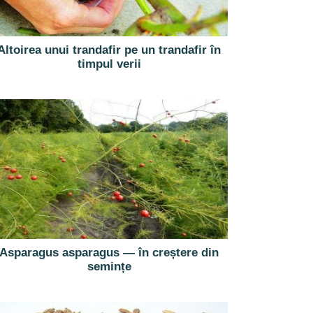
Altoirea unui trandafir pe un trandafir în
timpul verii
Asparagus asparagus — în creștere din
semințe