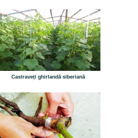
Castraveți ghirlandă siberiană