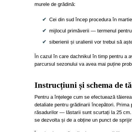
murele de grădină:
Cei din sud încep procedura în martie-î
mijlocul primăverii — termenul pentru 
siberienii și uralienii vor trebui să a
În cazul în care dachnikul în timp pentru a a
parcursul sezonului va avea mai puține probl
Instrucțiuni și schema de t
Pentru a înțelege cum se efectuează tăierea 
detaliate pentru grădinarii începători. Prim
răsadurilor — lăstarii sunt scurtați la 25 cm
se dezvolta și de a obține un punct de spriji