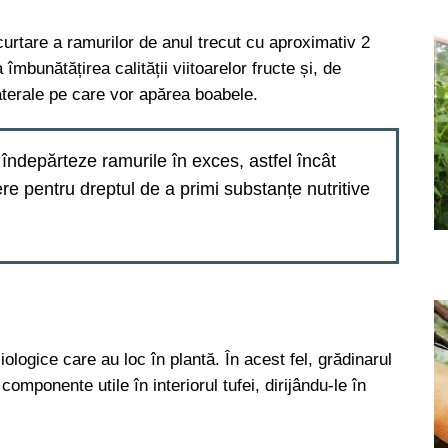
curtare a ramurilor de anul trecut cu aproximativ 2
îmbunătățirea calității viitoarelor fructe și, de
aterale pe care vor apărea boabele.
îndepărteze ramurile în exces, astfel încât
re pentru dreptul de a primi substanțe nutritive
iologice care au loc în plantă. În acest fel, grădinarul
componente utile în interiorul tufei, dirijându-le în