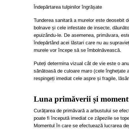
Îndepărtarea tulpinilor îngrășate
Tunderea sanitară a murelor este deosebit d
bolnave și cele infestate de insecte, dăunător
epuizându-le. De asemenea, primăvara, este 
îndepărtând acei lăstari care nu au supraviețui
murele vor începe să se îmbolnăvească.
Puteți determina vizual cât de vie este o anu
sănătoasă de culoare maro (cele înghețate a
respingeți imediat cele aspre și fragile, lăsâ
Luna primăverii și momentu
Curățarea de primăvară a arbustului se efec
poate fi începută imediat ce zăpezile se top
Momentul în care se efectuează lucrarea dep