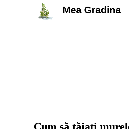
Mea Gradina
Cum să tăiați murel