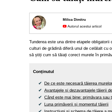
Milica Dimitru
Autorul acestui articol
Tunderea este una dintre etapele obligatorii d
culturi de grădină diferă unul de celălalt cu 
să știți cum să tăiați corect murele în primăv
Conținutul
De ce este necesară tăierea murelo
Avantajele și dezavantajele tăierii 
Când este mai bine: primăvara sau
Luna primăverii și momentul tăierii
Instrucțiuni și schema de tăiere a m