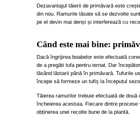
Dezavantajul tăierii de primăvară este creșter
din nou. Ramurile lăsate să se dezvolte sunt
pe el devin mai denși și interferează cu reco
Când este mai bine: primă
Dacă îngrijirea boabelor este efectuată corec
de a pregăti tufa pentru iernat. Dar începători
lăsând lăstarii până în primăvară. Tufurile 
începe să formeze un tufiș la începutul sezo
Tăierea ramurilor trebuie efectuată de două or
încheierea acestuia. Fiecare dintre procese v
obținerea unei recolte bune de la plantă.