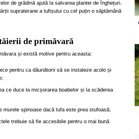
elor de grădină ajută la salvarea plantei de înghețuri.
rții supraterane a tufișului cu cel puțin o săptămână
 tăierii de primăvară
măvara și există motive pentru aceasta:
ice pentru ca dăunătorii să se instaleze acolo și
e;
ceea ce duce la micșorarea boabelor și la scăderea
 pe murele spinoase dacă tufa este prea stufoasă;
ructele trebuie să fie accesibile pentru o mai bună