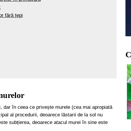
t
or fără țepi
C
 murelor
uri, dar în ceea ce privește murele (cea mai apropiată
pal al procedurii, deoarece lăstarii de la sol nu
 este subțierea, deoarece atacul murei în sine este