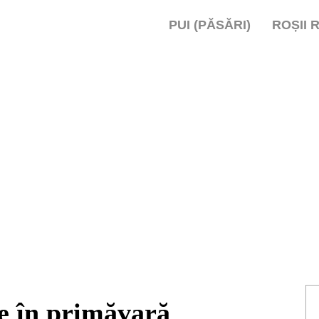
PUI (PĂSĂRI)
ROȘII 
e în primăvară