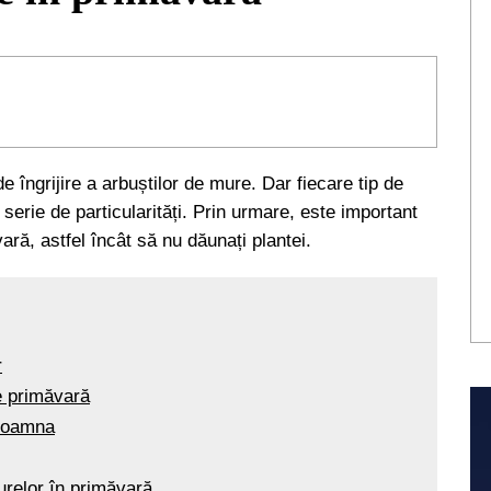
e îngrijire a arbuștilor de mure. Dar fiecare tip de
o serie de particularități. Prin urmare, este important
ară, astfel încât să nu dăunați plantei.
r
de primăvară
 toamna
urelor în primăvară