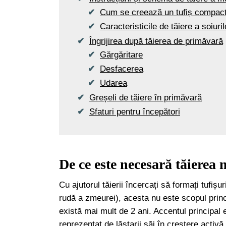
Cum se creează un tufiș compac
Caracteristicile de tăiere a soiuril
Îngrijirea după tăierea de primăvară
Gărgăritare
Desfacerea
Udarea
Greșeli de tăiere în primăvară
Sfaturi pentru începători
De ce este necesară tăierea
Cu ajutorul tăierii încercați să formați tufiș
rudă a zmeurei), acesta nu este scopul princi
există mai mult de 2 ani. Accentul principal
reprezentat de lăstarii săi în creștere activă.