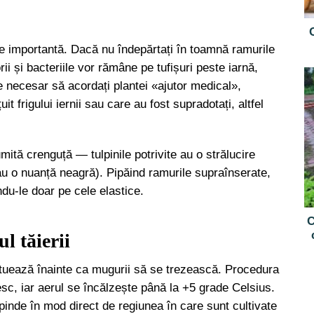
e importantă. Dacă nu îndepărtați în toamnă ramurile
ii și bacteriile vor rămâne pe tufișuri peste iarnă,
necesar să acordați plantei «ajutor medical»,
t frigului iernii sau care au fost supradotați, altfel
mită crenguță — tulpinile potrivite au o strălucire
u o nuanță neagră). Pipăind ramurile supraînserate,
ndu-le doar pe cele elastice.
C
l tăierii
tuează înainte ca mugurii să se trezească. Procedura
esc, iar aerul se încălzește până la +5 grade Celsius.
inde în mod direct de regiunea în care sunt cultivate