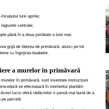
nceputul lunii aprilie;
regiunile centrale;
ștepte până în a doua jumătate a lunii mai.
vea grijă de tăierea de primăvară, atunci pe tot
eme cu îngrijirea boabelor.
ăiere a murelor în primăvară
murelor în primăvară, sunt inventate instrucțiuni
a procedură se efectuează în momentul plantării
. Acest lucru oferă rădăcinilor o șansă mai bună de a
n pe parcelă.