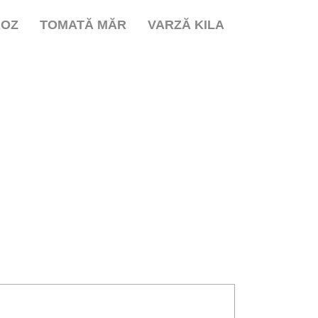
ROZ
TOMATĂ MĂR
VARZĂ KILA