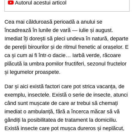
Autorul acestui articol
Cea mai călduroasă perioadă a anului se
încadrează în lunile de vară — iulie și august.
Imediat îți dorești să pleci undeva în natură, departe
de pereții birourilor și de ritmul frenetic al orașelor. E
ca și cum ai fi într-o dacie… Iarbă verde, răcoare
plăcută la umbra pomilor fructiferi, sezonul fructelor
și legumelor proaspete.
Dar și aici există factori care pot strica vacanța, de
exemplu, insectele. Există o serie de insecte, atunci
când sunt mușcate de care ar trebui să chemați
imediat o ambulanță, fără a încerca măcar să vă
gândiți la posibilitatea de tratament la domiciliu.
Există insecte care pot mușca dureros și neplăcut,