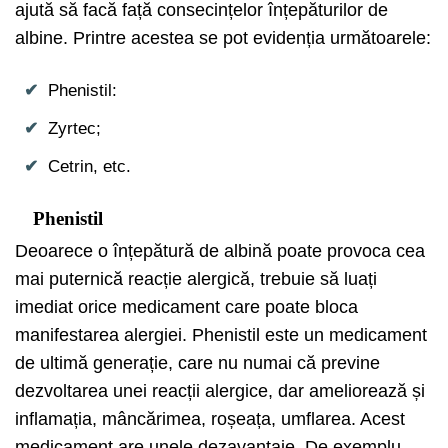
ajută să facă față consecințelor înțepăturilor de
albine. Printre acestea se pot evidenția următoarele:
Phenistil:
Zyrtec;
Cetrin, etc.
Phenistil
Deoarece o înțepătură de albină poate provoca cea
mai puternică reacție alergică, trebuie să luați
imediat orice medicament care poate bloca
manifestarea alergiei. Phenistil este un medicament
de ultimă generație, care nu numai că previne
dezvoltarea unei reacții alergice, dar ameliorează și
inflamația, mâncărimea, roșeața, umflarea. Acest
medicament are unele dezavantaje. De exemplu,