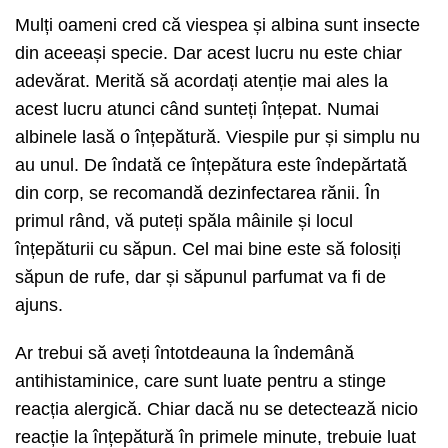
Mulți oameni cred că viespea și albina sunt insecte
din aceeași specie. Dar acest lucru nu este chiar
adevărat. Merită să acordați atenție mai ales la
acest lucru atunci când sunteți înțepat. Numai
albinele lasă o înțepătură. Viespile pur și simplu nu
au unul. De îndată ce înțepătura este îndepărtată
din corp, se recomandă dezinfectarea rănii. În
primul rând, vă puteți spăla mâinile și locul
înțepăturii cu săpun. Cel mai bine este să folosiți
săpun de rufe, dar și săpunul parfumat va fi de
ajuns.
Ar trebui să aveți întotdeauna la îndemână
antihistaminice, care sunt luate pentru a stinge
reacția alergică. Chiar dacă nu se detectează nicio
reacție la înțepătură în primele minute, trebuie luat