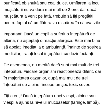
purificată obișnuită sau ceai dulce. Umflarea la locul
mușcăturii nu va dura mai mult de 3 ore, dar dacă
mușcătura a venit pe față, trebuie să fiți pregătiți
pentru faptul că umflătura va dispărea în câteva zile.
Important! Dacă un copil a suferit o înțepătură de
albină, nu așteptați o reacție alergică. Este mai bine
să apelați imediat la o ambulanță. Înainte de sosirea
medicilor, tratați locul înțepăturii cu dezinfectanți.
De asemenea, nu merită dacă sunt mai mult de trei
înțepături. Fiecare organism reacționează diferit, dar
în majoritatea cazurilor, după mai mult de trei
înțepături de albine, începe un șoc toxic sever.
Fiți atenți! Dacă înțepătura unei viespi, albine sau
viespi a ajuns la nivelul mucoaselor (laringe, limbă),