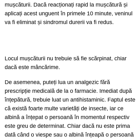
mușcăturii. Dacă reacționați rapid la mușcătură și
aplicați acest unguent în primele 10 minute, veninul
va fi eliminat și sindromul durerii va fi redus.
Locul mușcăturii nu trebuie să fie scărpinat, chiar
dacă este mâncărime.
De asemenea, puteți lua un analgezic fără
prescripție medicală de la o farmacie. Imediat după
înțepătură, trebuie luat un antihistaminic. Faptul este
că există foarte multe varietăți de insecte, iar ce
albină a înțepat o persoană în momentul respectiv
este greu de determinat. Chiar dacă nu este prima
dată când o viespe sau o albină înțeapă o persoană