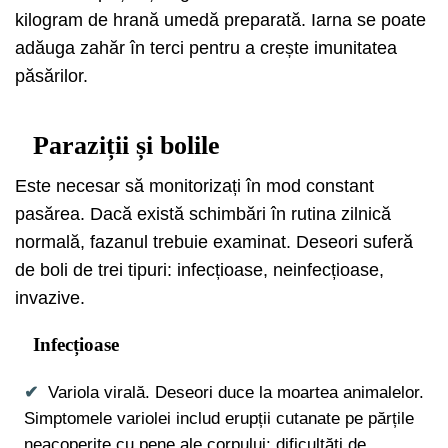
kilogram de hrană umedă preparată. Iarna se poate
adăuga zahăr în terci pentru a crește imunitatea
păsărilor.
Paraziții și bolile
Este necesar să monitorizați în mod constant
pasărea. Dacă există schimbări în rutina zilnică
normală, fazanul trebuie examinat. Deseori suferă
de boli de trei tipuri: infecțioase, neinfecțioase,
invazive.
Infecțioase
Variola virală. Deseori duce la moartea animalelor.
Simptomele variolei includ erupții cutanate pe părțile
neacoperite cu pene ale corpului; dificultăți de