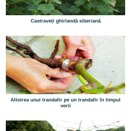
Castraveți ghirlandă siberiană
Altoirea unui trandafir pe un trandafir în timpul
verii