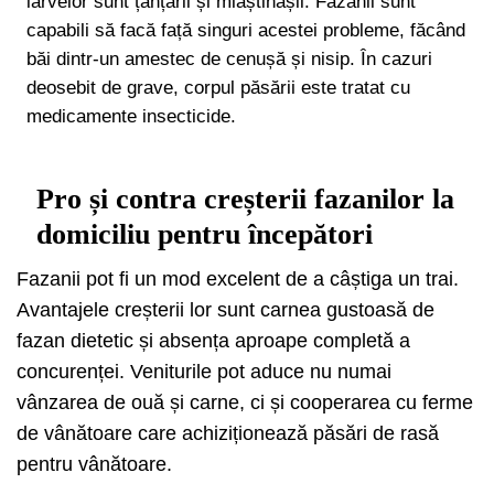
larvelor sunt țânțarii și mlaștinașii. Fazanii sunt
capabili să facă față singuri acestei probleme, făcând
băi dintr-un amestec de cenușă și nisip. În cazuri
deosebit de grave, corpul păsării este tratat cu
medicamente insecticide.
Pro și contra creșterii fazanilor la
domiciliu pentru începători
Fazanii pot fi un mod excelent de a câștiga un trai.
Avantajele creșterii lor sunt carnea gustoasă de
fazan dietetic și absența aproape completă a
concurenței. Veniturile pot aduce nu numai
vânzarea de ouă și carne, ci și cooperarea cu ferme
de vânătoare care achiziționează păsări de rasă
pentru vânătoare.