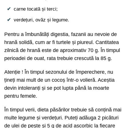
carne tocată și terci;
verdețuri, ovăz și legume.
Pentru a îmbunătăți digestia, fazanii au nevoie de
hrană solidă, cum ar fi turtele și piureul. Cantitatea
zilnică de hrană este de aproximativ 70 g. În timpul
perioadei de ouat, rata trebuie crescută la 85 g.
Atenție ! În timpul sezonului de împerechere, nu
țineți mai mult de un cocoș într-o volieră. Aceștia
devin intoleranți și se pot lupta până la moarte
pentru femele.
În timpul verii, dieta păsărilor trebuie să conțină mai
multe legume și verdețuri. Puteți adăuga 2 picături
de ulei de pește și 5 g de acid ascorbic la fiecare