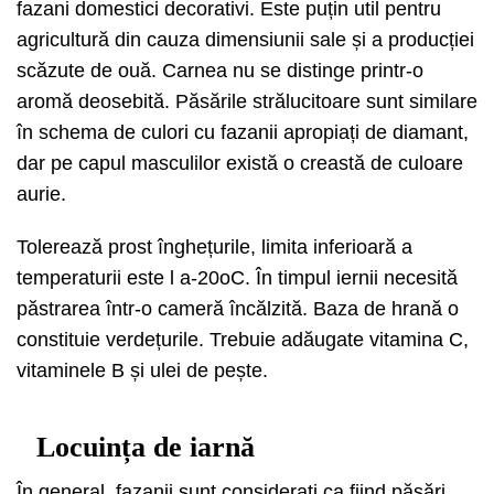
fazani domestici decorativi. Este puțin util pentru
agricultură din cauza dimensiunii sale și a producției
scăzute de ouă. Carnea nu se distinge printr-o
aromă deosebită. Păsările strălucitoare sunt similare
în schema de culori cu fazanii apropiați de diamant,
dar pe capul masculilor există o creastă de culoare
aurie.
Tolerează prost înghețurile, limita inferioară a
temperaturii este l a-20oC. În timpul iernii necesită
păstrarea într-o cameră încălzită. Baza de hrană o
constituie verdețurile. Trebuie adăugate vitamina C,
vitaminele B și ulei de pește.
Locuința de iarnă
În general, fazanii sunt considerați ca fiind păsări