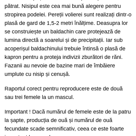
pătrat. Nisipul este cea mai bună alegere pentru
stropirea podelei. Pereții volierei sunt realizați dintr-o
plasă de gard de 1,5-2 metri înălțime. Deasupra lor
se construiește un baldachin care protejează de
lumina directă a soarelui și de precipitații. Iar sub
acoperișul baldachinului trebuie întinsă o plasă de
kapron pentru a proteja indivizii zburători de răni.
Fazanii au nevoie de bazine mari de îmbăiere
umplute cu nisip și cenușă.
Raportul corect pentru reproducere este de două
sau trei femele la un mascul.
Important ! Dacă numărul de femele este de la patru
la șapte, producția de ouă și numărul de ouă
fecundate scade semnificativ, ceea ce este foarte