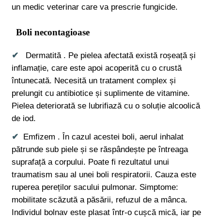
un medic veterinar care va prescrie fungicide.
Boli necontagioase
Dermatită . Pe pielea afectată există roșeață și
inflamație, care este apoi acoperită cu o crustă
întunecată. Necesită un tratament complex și
prelungit cu antibiotice și suplimente de vitamine.
Pielea deteriorată se lubrifiază cu o soluție alcoolică
de iod.
Emfizem . În cazul acestei boli, aerul inhalat
pătrunde sub piele și se răspândește pe întreaga
suprafață a corpului. Poate fi rezultatul unui
traumatism sau al unei boli respiratorii. Cauza este
ruperea pereților sacului pulmonar. Simptome:
mobilitate scăzută a păsării, refuzul de a mânca.
Individul bolnav este plasat într-o cușcă mică, iar pe