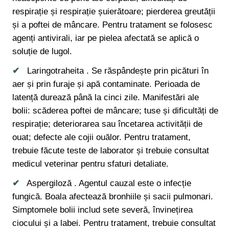
respirație și respirație șuierătoare; pierderea greutății
și a poftei de mâncare. Pentru tratament se folosesc
agenți antivirali, iar pe pielea afectată se aplică o
soluție de lugol.
Laringotraheita . Se răspândește prin picături în
aer și prin furaje și apă contaminate. Perioada de
latență durează până la cinci zile. Manifestări ale
bolii: scăderea poftei de mâncare; tuse și dificultăți de
respirație; deteriorarea sau încetarea activității de
ouat; defecte ale cojii ouălor. Pentru tratament,
trebuie făcute teste de laborator și trebuie consultat
medicul veterinar pentru sfaturi detaliate.
Aspergiloză . Agentul cauzal este o infecție
fungică. Boala afectează bronhiile și sacii pulmonari.
Simptomele bolii includ sete severă, învinețirea
ciocului și a labei. Pentru tratament, trebuie consultat