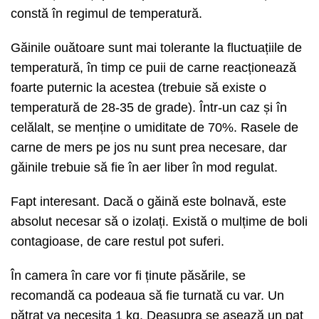
constă în regimul de temperatură.
Găinile ouătoare sunt mai tolerante la fluctuațiile de
temperatură, în timp ce puii de carne reacționează
foarte puternic la acestea (trebuie să existe o
temperatură de 28-35 de grade). Într-un caz și în
celălalt, se menține o umiditate de 70%. Rasele de
carne de mers pe jos nu sunt prea necesare, dar
găinile trebuie să fie în aer liber în mod regulat.
Fapt interesant. Dacă o găină este bolnavă, este
absolut necesar să o izolați. Există o mulțime de boli
contagioase, de care restul pot suferi.
În camera în care vor fi ținute păsările, se
recomandă ca podeaua să fie turnată cu var. Un
pătrat va necesita 1 kg. Deasupra se așează un pat