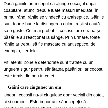
Dacă găinile au început să alunge cocoșul după
coabitare, atunci trebuie luate măsuri imediate. În
primul rând, rănile se vindecă cu antiseptice. Găinile
sunt foarte bune la distingerea culorii roșii și caută
să o guste. Cel mai probabil, cocoșul are o rană și
păsările au reacționat la sânge. Prin urmare, toate
rănile ar trebui să fie mascate cu antiseptice, de
exemplu, verdele.
Fiți atenți! Zonele deteriorate sunt tratate cu un
unguent sigur pentru sănătatea păsărilor, iar cocoșul
este trimis din nou în coteț.
Găini care ciugulesc un om
Uneori, cocoșii nu-și ciugulesc doar vecinii din coteț,
ci și oamenii. Este important să începeți să