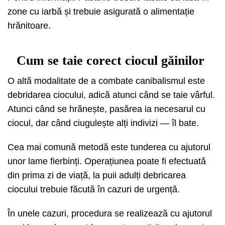
zone cu iarbă și trebuie asigurată o alimentație
hrănitoare.
Cum se taie corect ciocul găinilor
O altă modalitate de a combate canibalismul este
debridarea ciocului, adică atunci când se taie vârful.
Atunci când se hrănește, pasărea ia necesarul cu
ciocul, dar când ciugulește alți indivizi — îl bate.
Cea mai comună metodă este tunderea cu ajutorul
unor lame fierbinți. Operațiunea poate fi efectuată
din prima zi de viață, la puii adulți debricarea
ciocului trebuie făcută în cazuri de urgență.
În unele cazuri, procedura se realizează cu ajutorul