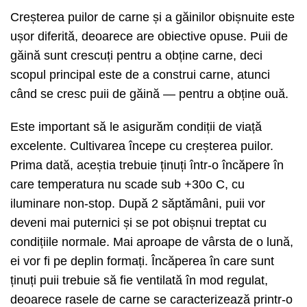
Creșterea puilor de carne și a găinilor obișnuite este
ușor diferită, deoarece are obiective opuse. Puii de
găină sunt crescuți pentru a obține carne, deci
scopul principal este de a construi carne, atunci
când se cresc puii de găină — pentru a obține ouă.
Este important să le asigurăm condiții de viață
excelente. Cultivarea începe cu creșterea puilor.
Prima dată, aceștia trebuie ținuți într-o încăpere în
care temperatura nu scade sub +30o C, cu
iluminare non-stop. După 2 săptămâni, puii vor
deveni mai puternici și se pot obișnui treptat cu
condițiile normale. Mai aproape de vârsta de o lună,
ei vor fi pe deplin formați. Încăperea în care sunt
ținuți puii trebuie să fie ventilată în mod regulat,
deoarece rasele de carne se caracterizează printr-o