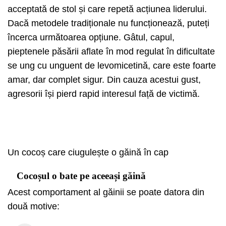
acceptată de stol și care repetă acțiunea liderului.
Dacă metodele tradiționale nu funcționează, puteți
încerca următoarea opțiune. Gâtul, capul,
pieptenele păsării aflate în mod regulat în dificultate
se ung cu unguent de levomicetină, care este foarte
amar, dar complet sigur. Din cauza acestui gust,
agresorii își pierd rapid interesul față de victimă.
Un cocoș care ciugulește o găină în cap
Cocoșul o bate pe aceeași găină
Acest comportament al găinii se poate datora din
două motive: