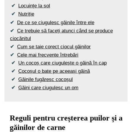
Locuințe la sol
Nutriție
De ce se ciugulesc găinile între ele
Ce trebuie să faceți atunci când se produce
ciocănitul
Cum se taie corect ciocul găinilor
Cele mai frecvente întrebări
Un cocoș care ciugulește o găină în cap
Cocoșul o bate pe aceeași găină
Găinile fugăresc cocoșul
Găini care ciugulesc un om
Reguli pentru creșterea puilor și a
găinilor de carne