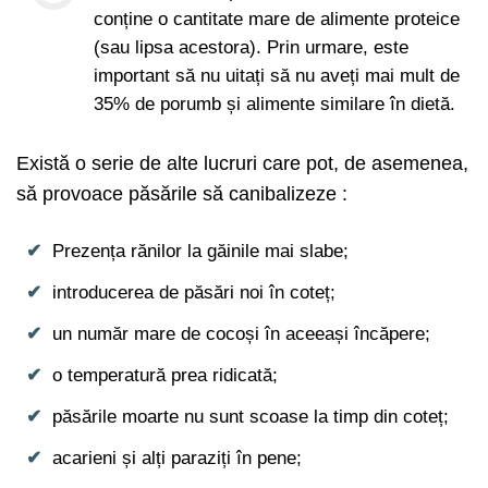
conține o cantitate mare de alimente proteice
(sau lipsa acestora). Prin urmare, este
important să nu uitați să nu aveți mai mult de
35% de porumb și alimente similare în dietă.
Există o serie de alte lucruri care pot, de asemenea,
să provoace păsările să canibalizeze :
Prezența rănilor la găinile mai slabe;
introducerea de păsări noi în coteț;
un număr mare de cocoși în aceeași încăpere;
o temperatură prea ridicată;
păsările moarte nu sunt scoase la timp din coteț;
acarieni și alți paraziți în pene;