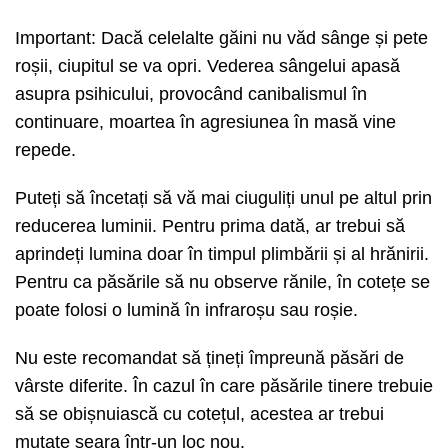
Important: Dacă celelalte găini nu văd sânge și pete
roșii, ciupitul se va opri. Vederea sângelui apasă
asupra psihicului, provocând canibalismul în
continuare, moartea în agresiunea în masă vine
repede.
Puteți să încetați să vă mai ciuguliți unul pe altul prin
reducerea luminii. Pentru prima dată, ar trebui să
aprindeți lumina doar în timpul plimbării și al hrănirii.
Pentru ca păsările să nu observe rănile, în cotețe se
poate folosi o lumină în infraroșu sau roșie.
Nu este recomandat să țineți împreună păsări de
vârste diferite. În cazul în care păsările tinere trebuie
să se obișnuiască cu cotețul, acestea ar trebui
mutate seara într-un loc nou.