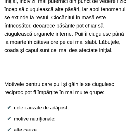
Inițial, indivizii mai puternici din punct de vedere fizic
încep să ciugulească alte păsări, iar apoi fenomenul
se extinde la restul. Ciocănitul în masă este
înfricoșător, deoarece păsările pot chiar să
ciugulească organele interne. Puii îi ciugulesc până
la moarte în câteva ore pe cei mai slabi. Lăbuțele,
coada și capul sunt cel mai des afectate inițial.
Motivele pentru care puii și găinile se ciugulesc
reciproc pot fi împărțite în mai multe grupe:
cele cauzate de adăpost;
motive nutriționale;
alte cauze.