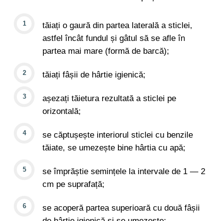
tăiați o gaură din partea laterală a sticlei,
astfel încât fundul și gâtul să se afle în
partea mai mare (formă de barcă);
tăiați fâșii de hârtie igienică;
așezați tăietura rezultată a sticlei pe
orizontală;
se căptușește interiorul sticlei cu benzile
tăiate, se umezește bine hârtia cu apă;
se împrăștie semințele la intervale de 1 — 2
cm pe suprafață;
se acoperă partea superioară cu două fâșii
de hârtie igienică și se umezește;