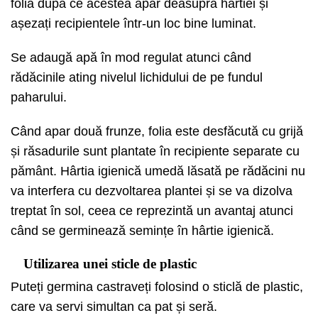
folia după ce acestea apar deasupra hârtiei și
așezați recipientele într-un loc bine luminat.
Se adaugă apă în mod regulat atunci când
rădăcinile ating nivelul lichidului de pe fundul
paharului.
Când apar două frunze, folia este desfăcută cu grijă
și răsadurile sunt plantate în recipiente separate cu
pământ. Hârtia igienică umedă lăsată pe rădăcini nu
va interfera cu dezvoltarea plantei și se va dizolva
treptat în sol, ceea ce reprezintă un avantaj atunci
când se germinează semințe în hârtie igienică.
Utilizarea unei sticle de plastic
Puteți germina castraveți folosind o sticlă de plastic,
care va servi simultan ca pat și seră.