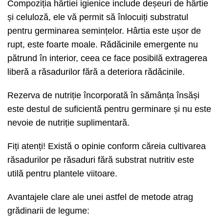
Compoziția hârtiei igienice include deșeuri de hârtie
și celuloză, ele vă permit să înlocuiți substratul
pentru germinarea semințelor. Hârtia este ușor de
rupt, este foarte moale. Rădăcinile emergente nu
pătrund în interior, ceea ce face posibilă extragerea
liberă a răsadurilor fără a deteriora rădăcinile.
Rezerva de nutriție încorporată în sămânța însăși
este destul de suficientă pentru germinare și nu este
nevoie de nutriție suplimentară.
Fiți atenți! Există o opinie conform căreia cultivarea
răsadurilor pe răsaduri fără substrat nutritiv este
utilă pentru plantele viitoare.
Avantajele clare ale unei astfel de metode atrag
grădinarii de legume: