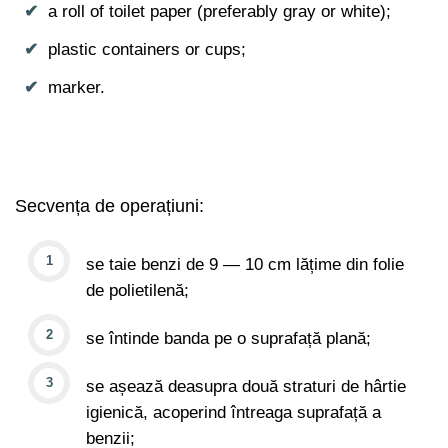
a roll of toilet paper (preferably gray or white);
plastic containers or cups;
marker.
Secvența de operațiuni:
se taie benzi de 9 — 10 cm lățime din folie
de polietilenă;
se întinde banda pe o suprafață plană;
se așează deasupra două straturi de hârtie
igienică, acoperind întreaga suprafață a
benzii;