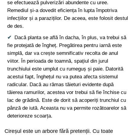
se efectuează pulverizări abundente cu uree.
Remediul și-a dovedit eficiența în lupta împotriva
infecțiilor și a paraziților. De aceea, este folosit destul
de des.
Dacă planta se află în dacha, în plus, va trebui să
fie protejată de îngheț. Pregătirea pentru iarnă este
simplă, dar va crește semnificativ recolta de anul
viitor. În perioada de toamnă, spațiul din jurul
trunchiului este umplut cu rumeguș și paie. Datorită
acestui fapt, înghețul nu va putea afecta sistemul
radicular. Dacă au rămas tăieturi evidente după
tăierea ramurilor, acestea vor trebui să fie închise cu
lac de grădină. Este de dorit să acoperiți trunchiul cu
pânză de iută. Aceasta nu va permite rozătoarelor să
deterioreze scoarța.
Cireșul este un arbore fără pretenții. Cu toate