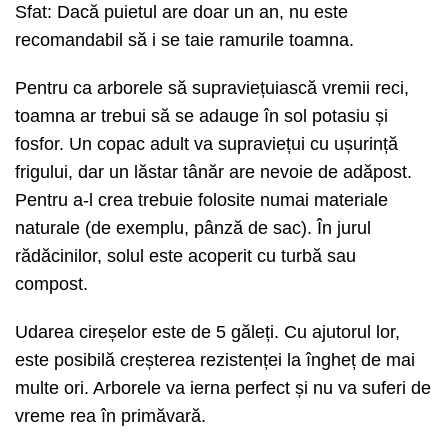
Sfat: Dacă puietul are doar un an, nu este
recomandabil să i se taie ramurile toamna.
Pentru ca arborele să supraviețuiască vremii reci,
toamna ar trebui să se adauge în sol potasiu și
fosfor. Un copac adult va supraviețui cu ușurință
frigului, dar un lăstar tânăr are nevoie de adăpost.
Pentru a-l crea trebuie folosite numai materiale
naturale (de exemplu, pânză de sac). În jurul
rădăcinilor, solul este acoperit cu turbă sau
compost.
Udarea cireșelor este de 5 găleți. Cu ajutorul lor,
este posibilă creșterea rezistenței la îngheț de mai
multe ori. Arborele va ierna perfect și nu va suferi de
vreme rea în primăvară.