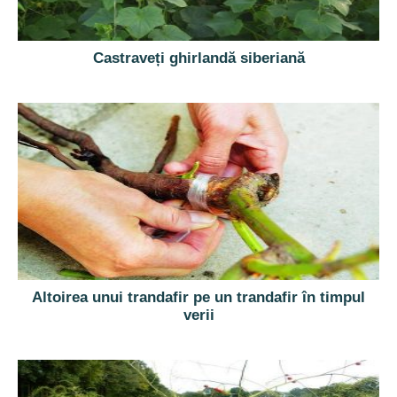
Castraveți ghirlandă siberiană
Altoirea unui trandafir pe un trandafir în timpul
verii