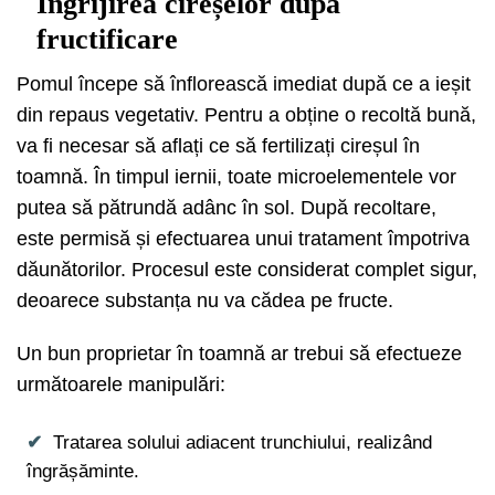
Îngrijirea cireșelor după
fructificare
Pomul începe să înflorească imediat după ce a ieșit
din repaus vegetativ. Pentru a obține o recoltă bună,
va fi necesar să aflați ce să fertilizați cireșul în
toamnă. În timpul iernii, toate microelementele vor
putea să pătrundă adânc în sol. După recoltare,
este permisă și efectuarea unui tratament împotriva
dăunătorilor. Procesul este considerat complet sigur,
deoarece substanța nu va cădea pe fructe.
Un bun proprietar în toamnă ar trebui să efectueze
următoarele manipulări:
Tratarea solului adiacent trunchiului, realizând
îngrășăminte.