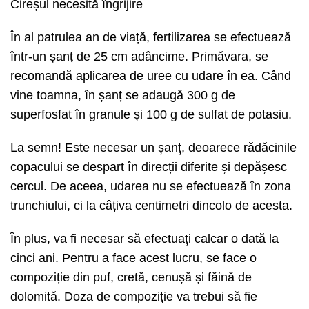
Cireșul necesită îngrijire
În al patrulea an de viață, fertilizarea se efectuează
într-un șanț de 25 cm adâncime. Primăvara, se
recomandă aplicarea de uree cu udare în ea. Când
vine toamna, în șanț se adaugă 300 g de
superfosfat în granule și 100 g de sulfat de potasiu.
La semn! Este necesar un șanț, deoarece rădăcinile
copacului se despart în direcții diferite și depășesc
cercul. De aceea, udarea nu se efectuează în zona
trunchiului, ci la câțiva centimetri dincolo de acesta.
În plus, va fi necesar să efectuați calcar o dată la
cinci ani. Pentru a face acest lucru, se face o
compoziție din puf, cretă, cenușă și făină de
dolomită. Doza de compoziție va trebui să fie