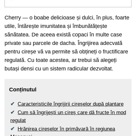
Cherry — o boabe delicioase și dulci, în plus, foarte
utile, întărește imunitatea și îmbunătățește
sănătatea. De aceea există copaci în multe case
private sau parcele de dacha. Îngrijirea adecvată
pentru cireșe vă va permite să obțineți o fructificare
regulată. Cu toate acestea, ar trebui să alegeți
butași densi cu un sistem radicular dezvoltat.
Conținutul
Caracteristicile îngrijirii cireșelor după plantare
Cum să îngrijești un cireș care dă fructe în mod
regulat
Hrănirea cireșelor în primăvară în regiunea