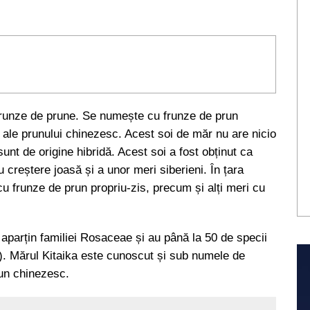
 frunze de prune. Se numește cu frunze de prun
 ale prunului chinezesc. Acest soi de măr nu are nicio
unt de origine hibridă. Acest soi a fost obținut ca
 creștere joasă și a unor meri siberieni. În țara
u frunze de prun propriu-zis, precum și alți meri cu
 aparțin familiei Rosaceae și au până la 50 de specii
). Mărul Kitaika este cunoscut și sub numele de
un chinezesc.