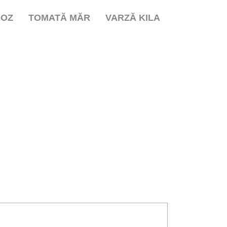
ROZ
TOMATĂ MĂR
VARZĂ KILA