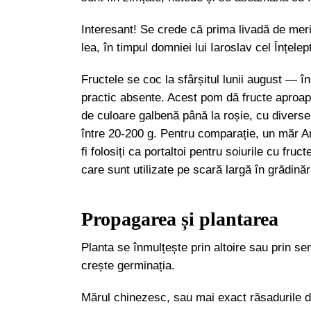
Interesant! Se crede că prima livadă de meri
lea, în timpul domniei lui Iaroslav cel Înțelep
Fructele se coc la sfârșitul lunii august — î
practic absente. Acest pom dă fructe aproap
de culoare galbenă până la roșie, cu diverse 
între 20-200 g. Pentru comparație, un măr A
fi folosiți ca portaltoi pentru soiurile cu fruc
care sunt utilizate pe scară largă în grădinăr
Propagarea și plantarea
Planta se înmulțește prin altoire sau prin s
crește germinația.
Mărul chinezesc, sau mai exact răsadurile de 