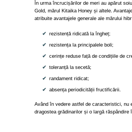
În urma încrucișărilor de meri au apărut soiu
Gold, mărul Kitaika Honey și altele. Avantaje
atribuite avantajele generale ale mărului hibr
rezistență ridicată la îngheț;
rezistența la principalele boli;
cerințe reduse față de condițiile de cre
toleranță la secetă;
randament ridicat;
absența periodicității fructificării.
Având în vedere astfel de caracteristici, nu 
dragostea grădinarilor și o largă răspândire 