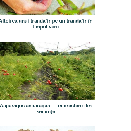
Altoirea unui trandafir pe un trandafir în
timpul verii
Asparagus asparagus — în creștere din
semințe