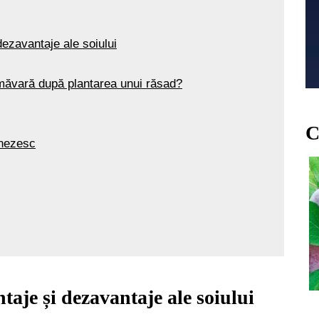
dezavantaje ale soiului
imăvară după plantarea unui răsad?
C
inezesc
ntaje și dezavantaje ale soiului