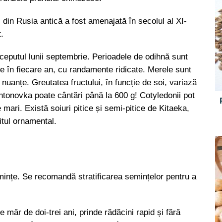
 din Rusia antică a fost amenajată în secolul al XI-
t.
nceputul lunii septembrie. Perioadele de odihnă sunt
e în fiecare an, cu randamente ridicate. Merele sunt
nuanțe. Greutatea fructului, în funcție de soi, variază
ntonovka poate cântări până la 600 g! Cotyledonii pot
te mari. Există soiuri pitice și semi-pitice de Kitaeka,
itul ornamental.
emințe. Se recomandă stratificarea semințelor pentru a
măr de doi-trei ani, prinde rădăcini rapid și fără