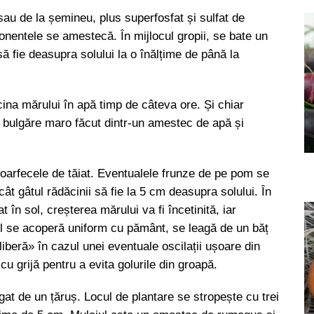
u de la șemineu, plus superfosfat și sulfat de
onentele se amestecă. În mijlocul gropii, se bate un
să fie deasupra solului la o înălțime de până la
cina mărului în apă timp de câteva ore. Și chiar
un bulgăre maro făcut dintr-un amestec de apă și
 foarfecele de tăiat. Eventualele frunze de pe pom se
ât gâtul rădăcinii să fie la 5 cm deasupra solului. În
 în sol, creșterea mărului va fi încetinită, iar
iețul se acoperă uniform cu pământ, se leagă de un băț
liberă» în cazul unei eventuale oscilații ușoare din
cu grijă pentru a evita golurile din groapă.
legat de un țăruș. Locul de plantare se stropește cu trei