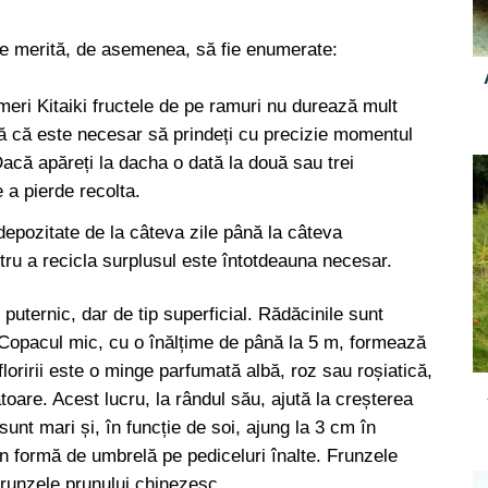
re merită, de asemenea, să fie enumerate:
 meri Kitaiki fructele de pe ramuri nu durează mult
ă că este necesar să prindeți cu precizie momentul
Dacă apăreți la dacha o dată la două sau trei
 a pierde recolta.
depozitate de la câteva zile până la câteva
ru a recicla surplusul este întotdeauna necesar.
puternic, dar de tip superficial. Rădăcinile sunt
. Copacul mic, cu o înălțime de până la 5 m, formează
floririi este o minge parfumată albă, roz sau roșiatică,
are. Acest lucru, la rândul său, ajută la creșterea
sunt mari și, în funcție de soi, ajung la 3 cm în
în formă de umbrelă pe pediceluri înalte. Frunzele
frunzele prunului chinezesc.