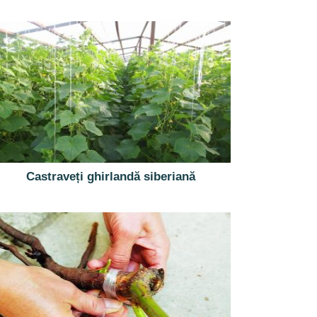
Castraveți ghirlandă siberiană