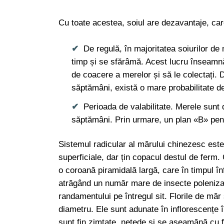
Cu toate acestea, soiul are dezavantaje, ca
De regulă, în majoritatea soiurilor de
timp și se sfărâmă. Acest lucru înseamn
de coacere a merelor și să le colectați. 
săptămâni, există o mare probabilitate de
Perioada de valabilitate. Merele sunt 
săptămâni. Prin urmare, un plan «B» pent
Sistemul radicular al mărului chinezesc este 
superficiale, dar țin copacul destul de ferm
o coroană piramidală largă, care în timpul în
atrăgând un număr mare de insecte polenizato
randamentului pe întregul sit. Florile de măr 
diametru. Ele sunt adunate în inflorescențe 
sunt fin zimțate, netede și se aseamănă cu 