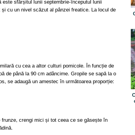
ste sfârșitul lunii septembrie-începutul lunii
și cu un nivel scăzut al pânzei freatice. La locul de
milară cu cea a altor culturi pomicole. În funcție de
apă de până la 90 cm adâncime. Gropile se sapă la o
e jos, se adaugă un amestec în următoarea proporție:
C
 frunze, crengi mici și tot ceea ce se găsește în
ădină.