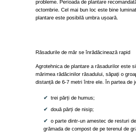
probleme. Perioada de plantare recomandată e
octombrie. Cel mai bun loc este bine luminat 
plantare este posibilă umbra ușoară.
Răsadurile de măr se înrădăcinează rapid
Agrotehnica de plantare a răsadurilor este si
mărimea rădăcinilor răsadului, săpați o gro
distanță de 6-7 metri între ele. În partea d
trei părți de humus;
două părți de nisip;
o parte dintr-un amestec de resturi de
grămada de compost de pe terenul de gr