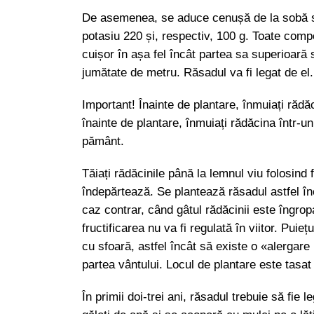
De asemenea, se aduce cenușă de la sobă sa
potasiu 220 și, respectiv, 100 g. Toate comp
cuișor în așa fel încât partea sa superioară 
jumătate de metru. Răsadul va fi legat de el.
Important! Înainte de plantare, înmuiați rădă
înainte de plantare, înmuiați rădăcina într-
pământ.
Tăiați rădăcinile până la lemnul viu folosind
îndepărtează. Se plantează răsadul astfel înc
caz contrar, când gâtul rădăcinii este îngropat
fructificarea nu va fi regulată în viitor. Pu
cu sfoară, astfel încât să existe o «alergare 
partea vântului. Locul de plantare este tasat 
În primii doi-trei ani, răsadul trebuie să fie 