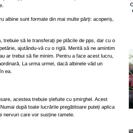
C
e.
ru albine sunt formate din mai multe părți: acoperiș,
 trebuie să le transferați pe plăcile de pps, dar cu o
apetărie, ajutându-vă cu o riglă. Merită să ne amintim
 sau ar trebui să fie minim. Pentru a face acest lucru,
aordinară. La urma urmei, dacă albinele văd un
în ea.
sare, acestea trebuie șlefuite cu șmirghel. Acest
Numai după toate lucrările pregătitoare puteți aplica
ște nervuri care vor susține ramele.