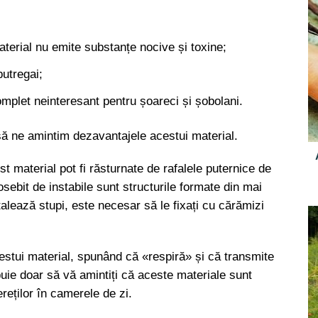
terial nu emite substanțe nocive și toxine;
putregai;
omplet neinteresant pentru șoareci și șobolani.
să ne amintim dezavantajele acestui material.
 material pot fi răsturnate de rafalele puternice de
sebit de instabile sunt structurile formate din mai
alează stupi, este necesar să le fixați cu cărămizi
estui material, spunând că «respiră» și că transmite
ebuie doar să vă amintiți că aceste materiale sunt
ereților în camerele de zi.