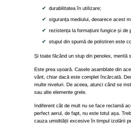
durabilitatea în utilizare;
siguranța mediului, deoarece acest ma
rezistența la formațiuni fungice și de 
stupul din spumă de polistiren este c
Și toate făcând un stup din penolex, merită 
Este prea ușoară. Casele asamblate din acest
vânt, chiar dacă este complet încărcată. Deo
multe niveluri. De aceea, atunci când se inst
sau alte elemente grele.
Indiferent cât de mult nu se face reclamă ac
perfect aerul, de fapt, nu este totul așa. Tr
cauza umidității excesive în timpul izolării p