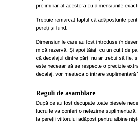
preliminar al acestora cu dimensiunile exact
Trebuie remarcat faptul că adăposturile pent
pereți și fund.
Dimensiunile care au fost introduse în desen,
mică rezervă. Și apoi tăiați cu un cuțit de p
că decalajul dintre părți nu ar trebui să fie,
este necesar să se respecte o precizie extr
decalaj, vor mesteca o intrare suplimentară 
Reguli de asamblare
După ce au fost decupate toate piesele nece
lucru le va conferi o netezime suplimentară. 
la pereții viitorului adăpost pentru albine ni