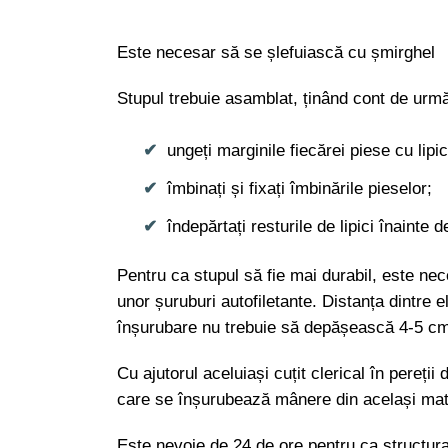
Este necesar să se șlefuiască cu șmirghel
Stupul trebuie asamblat, ținând cont de urm
ungeți marginile fiecărei piese cu lipic
îmbinați și fixați îmbinările pieselor;
îndepărtați resturile de lipici înainte 
Pentru ca stupul să fie mai durabil, este ne
unor șuruburi autofiletante. Distanța dintre 
înșurubare nu trebuie să depășească 4-5 c
Cu ajutorul aceluiași cuțit clerical în pereții 
care se înșurubează mânere din același mater
Este nevoie de 24 de ore pentru ca structur