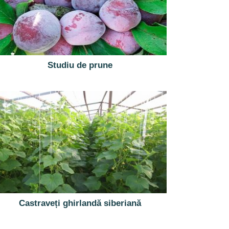
Studiu de prune
Castraveți ghirlandă siberiană