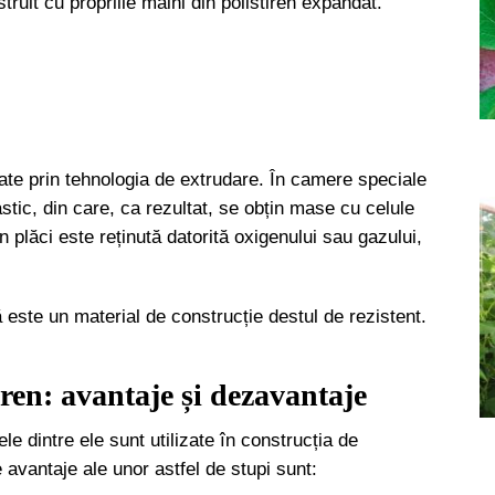
truit cu propriile mâini din polistiren expandat.
izate prin tehnologia de extrudare. În camere speciale
stic, din care, ca rezultat, se obțin mase cu celule
n plăci este reținută datorită oxigenului sau gazului,
ă este un material de construcție destul de rezistent.
ren: avantaje și dezavantaje
le dintre ele sunt utilizate în construcția de
e avantaje ale unor astfel de stupi sunt: