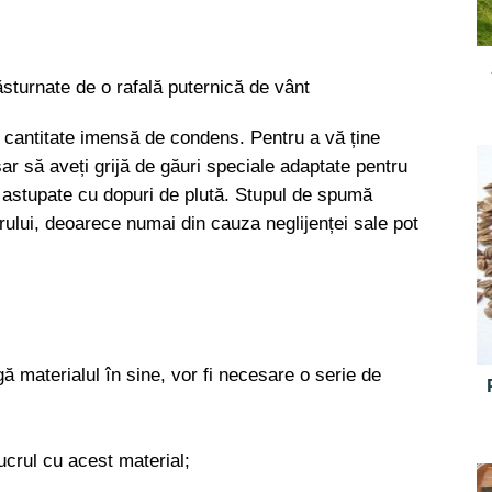
ăsturnate de o rafală puternică de vânt
cantitate imensă de condens. Pentru a vă ține
sar să aveți grijă de găuri speciale adaptate pentru
i astupate cu dopuri de plută. Stupul de spumă
orului, deoarece numai din cauza neglijenței sale pot
ă materialul în sine, vor fi necesare o serie de
lucrul cu acest material;