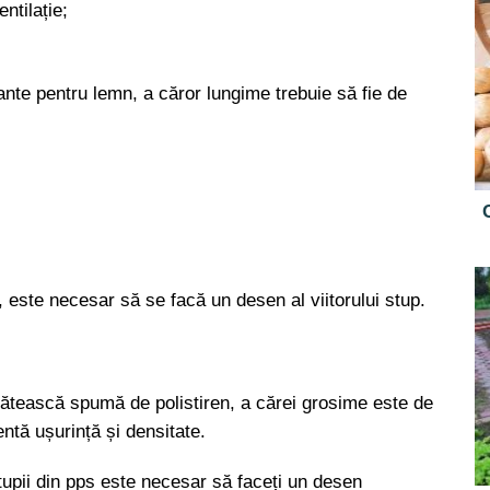
entilație;
tante pentru lemn, a căror lungime trebuie să fie de
e, este necesar să se facă un desen al viitorului stup.
gătească spumă de polistiren, a cărei grosime este de
entă ușurință și densitate.
tupii din pps este necesar să faceți un desen