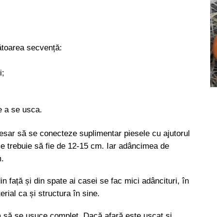
ătoarea secvență:
i;
de a se usca.
cesar să se conecteze suplimentar piesele cu ajutorul
ele trebuie să fie de 12-15 cm. Iar adâncimea de
m.
din față și din spate ai casei se fac mici adâncituri, în
ial ca și structura în sine.
a să se usuce complet. Dacă afară este uscat și