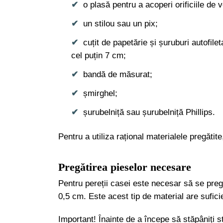
o plasă pentru a acoperi orificiile de v
un stilou sau un pix;
cuțit de papetărie și șuruburi autofile
cel puțin 7 cm;
bandă de măsurat;
șmirghel;
șurubelniță sau șurubelniță Phillips.
Pentru a utiliza rațional materialele pregătit
Pregătirea pieselor necesare
Pentru pereții casei este necesar să se pre
0,5 cm. Este acest tip de material are sufici
Important! Înainte de a începe să stăpâniți s