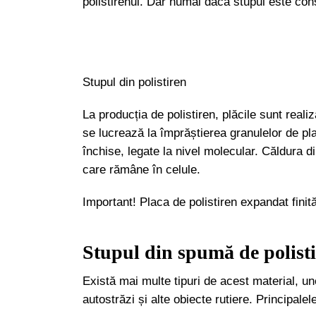
polistirenul. Dar numai dacă stupul este cons
Stupul din polistiren
La producția de polistiren, plăcile sunt real
se lucrează la împrăștierea granulelor de pla
închise, legate la nivel molecular. Căldura di
care rămâne în celule.
Important! Placa de polistiren expandat finit
Stupul din spumă de polisti
Există mai multe tipuri de acest material, une
autostrăzi și alte obiecte rutiere. Principalel