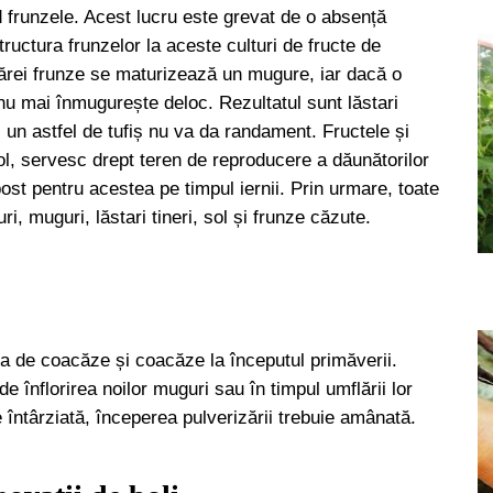
d frunzele. Acest lucru este grevat de o absență
ructura frunzelor la aceste culturi de fructe de
cărei frunze se maturizează un mugure, iar dacă o
nu mai înmugurește deloc. Rezultatul sunt lăstari
, un astfel de tufiș nu va da randament. Fructele și
l, servesc drept teren de reproducere a dăunătorilor
ost pentru acestea pe timpul iernii. Prin urmare, toate
ri, muguri, lăstari tineri, sol și frunze căzute.
a de coacăze și coacăze la începutul primăverii.
de înflorirea noilor muguri sau în timpul umflării lor
e întârziată, începerea pulverizării trebuie amânată.