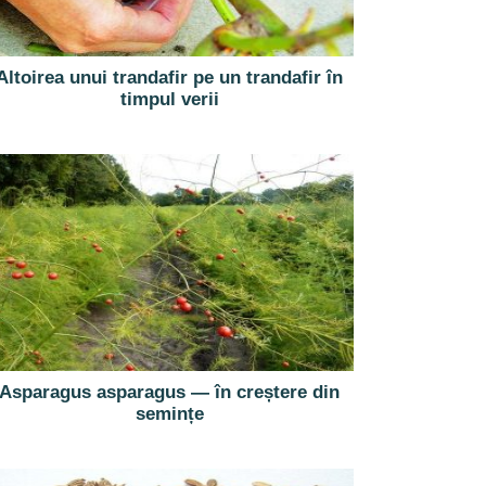
Altoirea unui trandafir pe un trandafir în
timpul verii
Asparagus asparagus — în creștere din
semințe