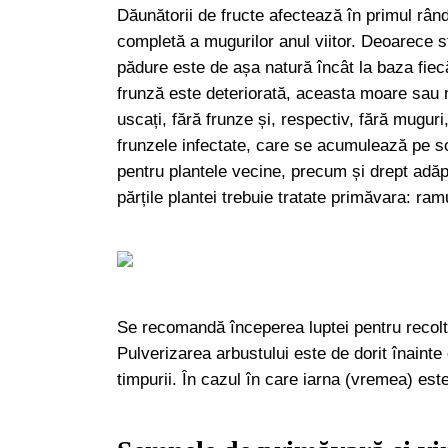
Dăunătorii de fructe afectează în primul rân
completă a mugurilor anul viitor. Deoarece st
pădure este de așa natură încât la baza fie
frunză este deteriorată, aceasta moare sau 
uscați, fără frunze și, respectiv, fără muguri
frunzele infectate, care se acumulează pe so
pentru plantele vecine, precum și drept adăp
părțile plantei trebuie tratate primăvara: ramu
Se recomandă începerea luptei pentru recolt
Pulverizarea arbustului este de dorit înainte 
timpurii. În cazul în care iarna (vremea) est