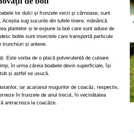
ovații de boli
abele lor dulci și frunzele verzi și cărnoase, sunt
e. Aceștia sug sucurile din tufele tinere, mănâncă
ea plantelor și le expune la boli care sunt aduse de
desc bolile sunt insectele care transportă particule
e trunchiuri și antene.
cați. Este vorba de o placă pulverulentă de culoare
imp, în urma căreia boabele devin superficiale, își
 tub și astfel se usucă.
lăstarilor, iar acarianul mugurilor de coacăz, respectiv,
erneze în frunzele de anul trecut, în vecinătatea
că antracnoza la coacăze.