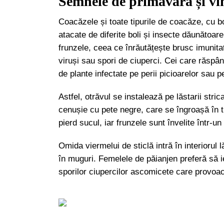
Semnele de primăvară și vin
Coacăzele și toate tipurile de coacăze, cu bo
atacate de diferite boli și insecte dăunătoar
frunzele, ceea ce înrăutățește brusc imunitat
viruși sau spori de ciuperci. Cei care răspân
de plante infectate pe perii picioarelor sau p
Astfel, otrăvul se instalează pe lăstarii stri
cenușie cu pete negre, care se îngroașă în t
pierd sucul, iar frunzele sunt învelite într-un
Omida viermelui de sticlă intră în interiorul 
în muguri. Femelele de păianjen preferă să i
sporilor ciupercilor ascomicete care provoa