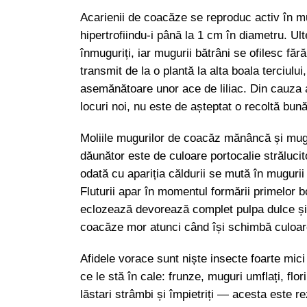
Acarienii de coacăze se reproduc activ în mu
hipertrofiindu-i până la 1 cm în diametru. Ult
înmuguriți, iar mugurii bătrâni se ofilesc f
transmit de la o plantă la alta boala terciulu
asemănătoare unor ace de liliac. Din cauza a
locuri noi, nu este de așteptat o recoltă bun
Moliile mugurilor de coacăz mănâncă și mug
dăunător este de culoare portocalie strălucit
odată cu apariția căldurii se mută în mugurii
Fluturii apar în momentul formării primelor b
eclozează devorează complet pulpa dulce și 
coacăze mor atunci când își schimbă culoa
Afidele vorace sunt niște insecte foarte mi
ce le stă în cale: frunze, muguri umflați, flor
lăstari strâmbi și împietriți — acesta este rezu