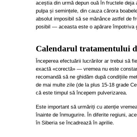
aceștia din urmă depun ouă în fructele deja
pulpa și semințele, din cauza cărora boabel
absolut imposibil să se mănânce astfel de fr
posibil — aceasta este o apărare împotriva ge
Calendarul tratamentului 
Începerea efectuării lucrărilor ar trebui să 
exactă «corectă» — vremea nu este constantă
recomandă să ne ghidăm după condițiile met
de mai multe zile (de la plus 15-18 grade Cel
că este timpul să începem pulverizarea.
Este important să urmăriți cu atenție vremea
înainte de înmugurire. În diferite regiuni, a
în Siberia se încadrează în aprilie.