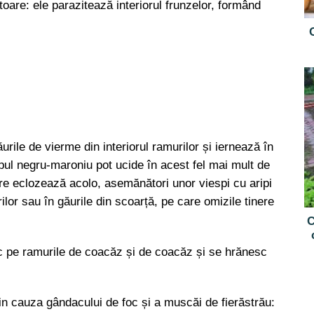
are: ele parazitează interiorul frunzelor, formând
rile de vierme din interiorul ramurilor și iernează în
apul negru-maroniu pot ucide în acest fel mai mult de
are eclozează acolo, asemănători unor viespi cu aripi
ilor sau în găurile din scoarță, pe care omizile tinere
C
c pe ramurile de coacăz și de coacăz și se hrănesc
in cauza gândacului de foc și a muscăi de fierăstrău: