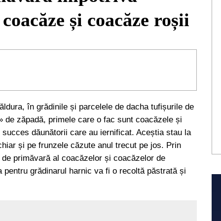
coacăze și coacăze roșii
ldura, în grădinile și parcelele de dacha tufișurile de
» de zăpadă, primele care o fac sunt coacăzele și
succes dăunătorii care au iernificat. Aceștia stau la
chiar și pe frunzele căzute anul trecut pe jos. Prin
l de primăvară al coacăzelor și coacăzelor de
a pentru grădinarul harnic va fi o recoltă păstrată și