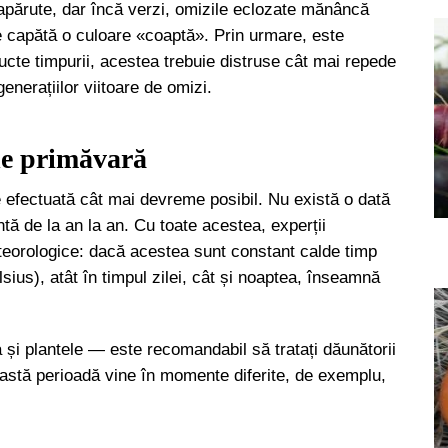
 apărute, dar încă verzi, omizile eclozate mănâncă
e capătă o culoare «coaptă». Prin urmare, este
ucte timpurii, acestea trebuie distruse cât mai repede
nerațiilor viitoare de omizi.
de primăvară
fie efectuată cât mai devreme posibil. Nu există o dată
 de la an la an. Cu toate acestea, experții
eorologice: dacă acestea sunt constant calde timp
sius), atât în timpul zilei, cât și noaptea, înseamnă
 și plantele — este recomandabil să tratați dăunătorii
ceastă perioadă vine în momente diferite, de exemplu,