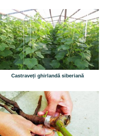
Castraveți ghirlandă siberiană