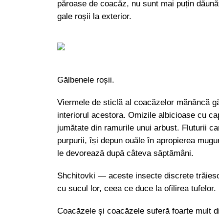
păroase de coacăz, nu sunt mai puțin dăunăto
gale roșii la exterior.
Gălbenele roșii.
Viermele de sticlă al coacăzelor mănâncă gău
interiorul acestora. Omizile albicioase cu c
jumătate din ramurile unui arbust. Fluturii c
purpurii, își depun ouăle în apropierea mugur
le devorează după câteva săptămâni.
Shchitovki — aceste insecte discrete trăies
cu sucul lor, ceea ce duce la ofilirea tufelor.
Coacăzele și coacăzele suferă foarte mult d