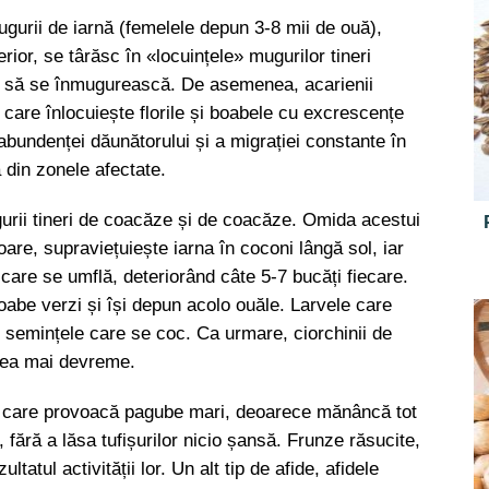
gurii de iarnă (femelele depun 3-8 mii de ouă),
erior, se târăsc în «locuințele» mugurilor tineri
ără să se înmugurească. De asemenea, acarienii
i, care înlocuiește florile și boabele cu excrescențe
bundenței dăunătorului și a migrației constante în
ă din zonele afectate.
urii tineri de coacăze și de coacăze. Omida acestui
oare, supraviețuiește iarna în coconi lângă sol, iar
 care se umflă, deteriorând câte 5-7 bucăți fiecare.
oabe verzi și își depun acolo ouăle. Larvele care
semințele care se coc. Ca urmare, ciorchinii de
rea mai devreme.
ci care provoacă pagube mari, deoarece mănâncă tot
i, fără a lăsa tufișurilor nicio șansă. Frunze răsucite,
ltatul activității lor. Un alt tip de afide, afidele