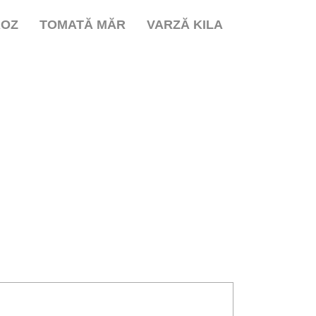
ROZ
TOMATĂ MĂR
VARZĂ KILA