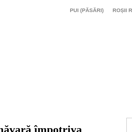
PUI (PĂSĂRI)
ROȘII 
măvară împotriva