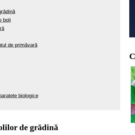
grădină
 boli
ră
tul de primăvară
C
aratele biologice
olilor de grădină