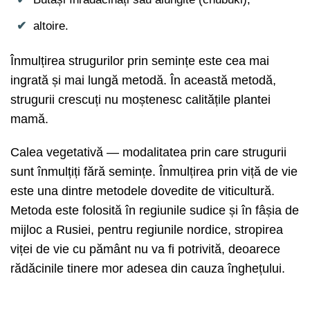
altoire.
Înmulțirea strugurilor prin semințe este cea mai
ingrată și mai lungă metodă. În această metodă,
strugurii crescuți nu moștenesc calitățile plantei
mamă.
Calea vegetativă — modalitatea prin care strugurii
sunt înmulțiți fără semințe. Înmulțirea prin viță de vie
este una dintre metodele dovedite de viticultură.
Metoda este folosită în regiunile sudice și în fâșia de
mijloc a Rusiei, pentru regiunile nordice, stropirea
viței de vie cu pământ nu va fi potrivită, deoarece
rădăcinile tinere mor adesea din cauza înghețului.