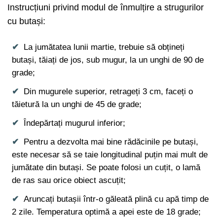
Instrucțiuni privind modul de înmulțire a strugurilor
cu butași:
La jumătatea lunii martie, trebuie să obțineți
butași, tăiați de jos, sub mugur, la un unghi de 90 de
grade;
Din mugurele superior, retrageți 3 cm, faceți o
tăietură la un unghi de 45 de grade;
Îndepărtați mugurul inferior;
Pentru a dezvolta mai bine rădăcinile pe butași,
este necesar să se taie longitudinal puțin mai mult de
jumătate din butași. Se poate folosi un cuțit, o lamă
de ras sau orice obiect ascuțit;
Aruncați butașii într-o găleată plină cu apă timp de
2 zile. Temperatura optimă a apei este de 18 grade;