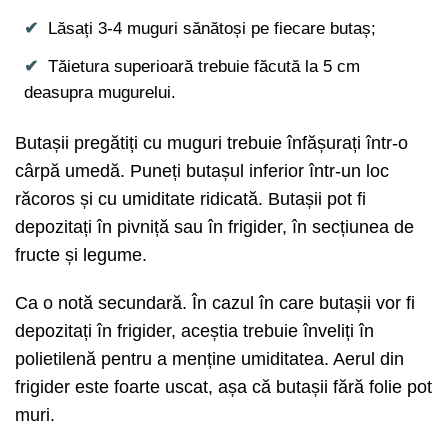
Lăsați 3-4 muguri sănătoși pe fiecare butaș;
Tăietura superioară trebuie făcută la 5 cm
deasupra mugurelui.
Butașii pregătiți cu muguri trebuie înfășurați într-o
cârpă umedă. Puneți butașul inferior într-un loc
răcoros și cu umiditate ridicată. Butașii pot fi
depozitați în pivniță sau în frigider, în secțiunea de
fructe și legume.
Ca o notă secundară. În cazul în care butașii vor fi
depozitați în frigider, aceștia trebuie înveliți în
polietilenă pentru a menține umiditatea. Aerul din
frigider este foarte uscat, așa că butașii fără folie pot
muri.