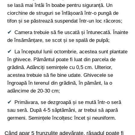
se lasă mai întâi în boabe pentru siguranță. Un
ciorchine de struguri se înfășoară într-o pungă de
tifon și se păstrează suspendat într-un loc răcoros;
Camera trebuie să fie uscată și întunecată. Înainte
de însămânțare, se scot și se spală de pulpă;
La începutul lunii octombrie, acestea sunt plantate
în ghivece. Pământul poate fi luat din parcela de
grădină. Adânciți semințele cu 0,5 cm. Ulterior,
acestea trebuie să fie bine udate. Ghivecele se
îngroapă în terenul din grădină, în pământ, la o
adâncime de 20-30 cm;
Primăvara, se dezgroapă și se mută într-o seră
sau seră. După 4-5 săptămâni, ar trebui să apară
germeni. Semințele încolțesc încet și neuniform.
Când apar 5 frunzulițe adevărate, răsadul poate fi