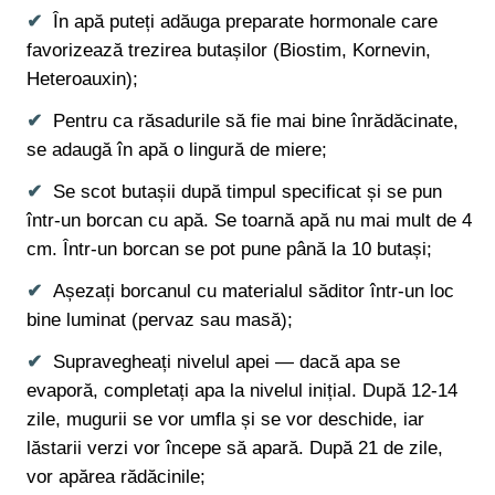
În apă puteți adăuga preparate hormonale care
favorizează trezirea butașilor (Biostim, Kornevin,
Heteroauxin);
Pentru ca răsadurile să fie mai bine înrădăcinate,
se adaugă în apă o lingură de miere;
Se scot butașii după timpul specificat și se pun
într-un borcan cu apă. Se toarnă apă nu mai mult de 4
cm. Într-un borcan se pot pune până la 10 butași;
Așezați borcanul cu materialul săditor într-un loc
bine luminat (pervaz sau masă);
Supravegheați nivelul apei — dacă apa se
evaporă, completați apa la nivelul inițial. După 12-14
zile, mugurii se vor umfla și se vor deschide, iar
lăstarii verzi vor începe să apară. După 21 de zile,
vor apărea rădăcinile;