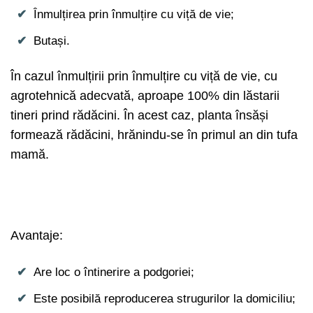
Înmulțirea prin înmulțire cu viță de vie;
Butași.
În cazul înmulțirii prin înmulțire cu viță de vie, cu
agrotehnică adecvată, aproape 100% din lăstarii
tineri prind rădăcini. În acest caz, planta însăși
formează rădăcini, hrănindu-se în primul an din tufa
mamă.
Avantaje:
Are loc o întinerire a podgoriei;
Este posibilă reproducerea strugurilor la domiciliu;