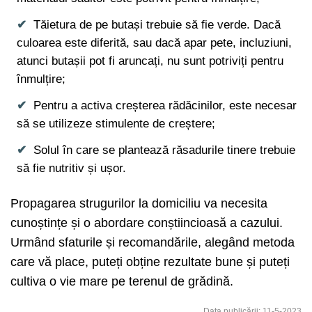
Tăietura de pe butași trebuie să fie verde. Dacă
culoarea este diferită, sau dacă apar pete, incluziuni,
atunci butașii pot fi aruncați, nu sunt potriviți pentru
înmulțire;
Pentru a activa creșterea rădăcinilor, este necesar
să se utilizeze stimulente de creștere;
Solul în care se plantează răsadurile tinere trebuie
să fie nutritiv și ușor.
Propagarea strugurilor la domiciliu va necesita
cunoștințe și o abordare conștiincioasă a cazului.
Urmând sfaturile și recomandările, alegând metoda
care vă place, puteți obține rezultate bune și puteți
cultiva o vie mare pe terenul de grădină.
Data publicării: 11-5-2023