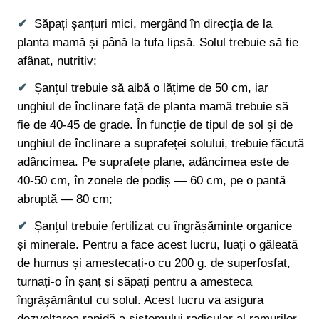
Săpați șanțuri mici, mergând în direcția de la
planta mamă și până la tufa lipsă. Solul trebuie să fie
afânat, nutritiv;
Șanțul trebuie să aibă o lățime de 50 cm, iar
unghiul de înclinare față de planta mamă trebuie să
fie de 40-45 de grade. În funcție de tipul de sol și de
unghiul de înclinare a suprafeței solului, trebuie făcută
adâncimea. Pe suprafețe plane, adâncimea este de
40-50 cm, în zonele de podiș — 60 cm, pe o pantă
abruptă — 80 cm;
Șanțul trebuie fertilizat cu îngrășăminte organice
și minerale. Pentru a face acest lucru, luați o găleată
de humus și amestecați-o cu 200 g. de superfosfat,
turnați-o în șanț și săpați pentru a amesteca
îngrășământul cu solul. Acest lucru va asigura
dezvoltarea rapidă a sistemului radicular al ramurilor