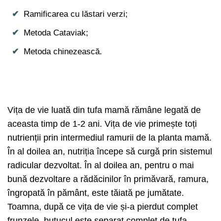
Ramificarea cu lăstari verzi;
Metoda Cataviak;
Metoda chinezească.
Vița de vie luată din tufa mamă rămâne legată de
aceasta timp de 1-2 ani. Vița de vie primește toți
nutrienții prin intermediul ramurii de la planta mamă.
În al doilea an, nutriția începe să curgă prin sistemul
radicular dezvoltat. În al doilea an, pentru o mai
bună dezvoltare a rădăcinilor în primăvară, ramura,
îngropată în pământ, este tăiată pe jumătate.
Toamna, după ce vița de vie și-a pierdut complet
frunzele, butucul este separat complet de tufa