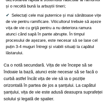
și o recoltă bună la arbuștii tineri;
Selectați cele mai puternice și mai sănătoase vițe
de vie pentru ramificare. Viticultorul trebuie să așeze
vița de vie cu grijă pentru a nu deteriora ramura
atunci când sapă în pante abrupte. În timpul
procesului de așezare, este necesar să se lase cel
puțin 3-4 muguri întregi și viabili situați la capătul
lăstarului.
Ca o notă secundară. Vița de vie începe să se
îndoaie la bază, atunci este necesar să se facă o
curbă astfel încât vița de vie să ia o poziție
orizontală în partea de jos a șanțului. La capătul
șanțului, vița de vie este adusă deasupra suprafeței
solului și legată de spalier.