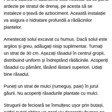
ardezie pe stratul de drenaj, pe acesta să se
instaleze o țeavă de azbociment. Această instalație
va asigura o hidratare profundă a rădăcinilor
plantelor.
Amestecați solul excavat cu humus. Dacă solul este
argilos și greu, adăugați nisip suplimentar. Turnați
un strat de 30 cm. Așezați răsadul în centrul gropii,
distribuind uniform și îndreptând rădăcinile. Acoperiți
răsadul cu pământ, lăsând lăstarii superiori. Udați
bine răsadul.
Puneți un strat de mulci (rumeguș, paie) în jurul
găurii. Nu acoperiți răsadurile plantate cu mulci.
Strugurii de fecioară se înmulțesc ușor prin butași,