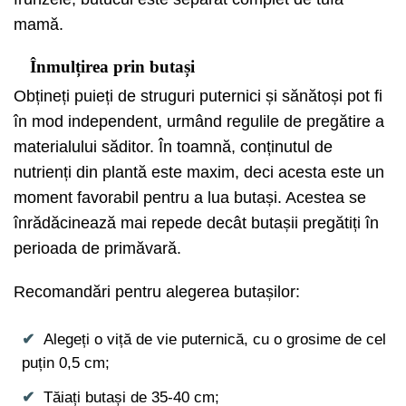
mamă.
Înmulțirea prin butași
Obțineți puieți de struguri puternici și sănătoși pot fi
în mod independent, urmând regulile de pregătire a
materialului săditor. În toamnă, conținutul de
nutrienți din plantă este maxim, deci acesta este un
moment favorabil pentru a lua butași. Acestea se
înrădăcinează mai repede decât butașii pregătiți în
perioada de primăvară.
Recomandări pentru alegerea butașilor:
Alegeți o viță de vie puternică, cu o grosime de cel
puțin 0,5 cm;
Tăiați butași de 35-40 cm;